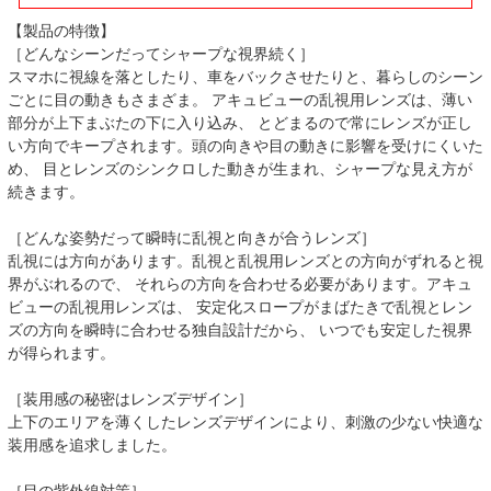
【製品の特徴】
［どんなシーンだってシャープな視界続く］
スマホに視線を落としたり、車をバックさせたりと、暮らしのシーン
ごとに目の動きもさまざま。 アキュビューの乱視用レンズは、薄い
部分が上下まぶたの下に入り込み、 とどまるので常にレンズが正し
い方向でキープされます。頭の向きや目の動きに影響を受けにくいた
め、 目とレンズのシンクロした動きが生まれ、シャープな見え方が
続きます。
［どんな姿勢だって瞬時に乱視と向きが合うレンズ］
乱視には方向があります。乱視と乱視用レンズとの方向がずれると視
界がぶれるので、 それらの方向を合わせる必要があります。アキュ
ビューの乱視用レンズは、 安定化スロープがまばたきで乱視とレン
ズの方向を瞬時に合わせる独自設計だから、 いつでも安定した視界
が得られます。
［装用感の秘密はレンズデザイン］
上下のエリアを薄くしたレンズデザインにより、刺激の少ない快適な
装用感を追求しました。