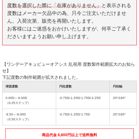
度数を選択した際に「在庫がありません」
と表示される
度数はメーカー欠品中の為、只今ご注文いただけませ
ん。入荷次第、販売を再開いたします。
お客様にはご迷惑をおかけいたしますが、何卒ご了承く
ださいますようお願い申し上げます。
【ワンデーアキュビューオアシス 乱視用 度数製作範囲拡大のお知ら
せ】
下記度数の制作範囲が拡大されました。
球面度数
円柱度数
円柱軸
0.00D～-6.00D
-0.75D/-1.25D/-1.75D/-2.25D
20°/160°
（0.25ステップ）
-6.50～-9.00D
-0.75D/-1.25D/-1.75D
20°/160°
（0.50ステップ）
商品代金 8,800円以上で送料無料