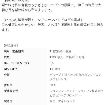
［目の紫外線対策］
紫外線は目の老化やさまざまなトラブルの原因に。 毎日の装用で大
切な目を紫外線から守りましょう。
［たっぷり酸素が届く、シリコーンハイドロゲル素材］
目の健康に欠かせない、酸素。人の目とほぼ同じ量の酸素が目に届き
ます。
【製品仕様】
装用・交換期間
1日交換終日装用
枚数
1箱30枚入（片眼約1ヵ月分）
BC（ベースカーブ）
8.5
DIA（直径）
14.3mm
分類
グループⅠ(非イオン性低含水ソフトコン
タクトレンズ)
含水率
38%
製造販売元
ジョンソン・エンド・ジョンソン株式会社
ビジョンケア カンパニー
製造国
米国、アイルランド