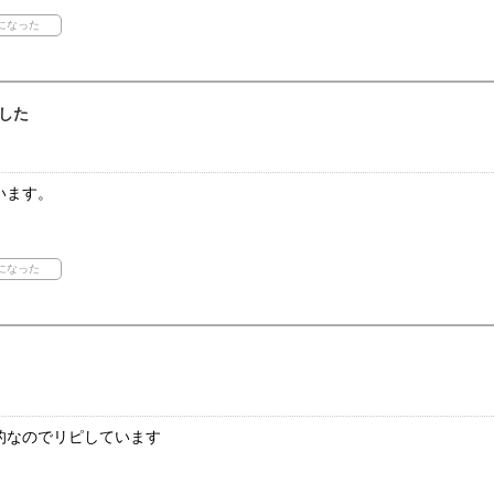
した
います。
的なのでリピしています