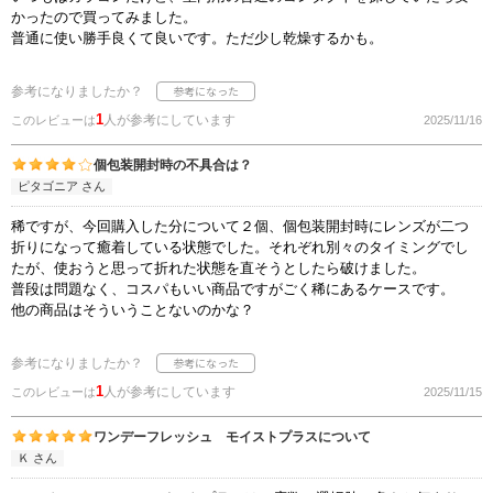
かったので買ってみました。
普通に使い勝手良くて良いです。ただ少し乾燥するかも。
参考になりましたか？
1
人が参考にしています
このレビューは
2025/11/16
個包装開封時の不具合は？
ピタゴニア さん
稀ですが、今回購入した分について２個、個包装開封時にレンズが二つ
折りになって癒着している状態でした。それぞれ別々のタイミングでし
たが、使おうと思って折れた状態を直そうとしたら破けました。
普段は問題なく、コスパもいい商品ですがごく稀にあるケースです。
他の商品はそういうことないのかな？
参考になりましたか？
1
人が参考にしています
このレビューは
2025/11/15
ワンデーフレッシュ モイストプラスについて
Ｋ さん