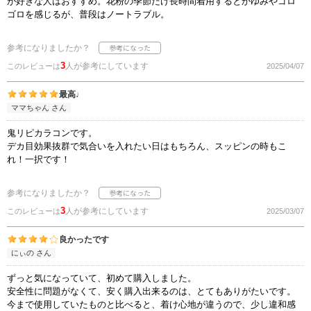
が好きな人はおすすめ。花粉の季節だけ長時間着用するとかゆみやゴロ
ゴロを感じるが、普段はノートラブル。
参考になりましたか？
3
人が参考にしています
このレビューは
2025/04/07
最高♩
ママちゃん さん
鬼リピカラコンです。
デカ目効果抜群で気合いを入れたい日はもちろん、スッピンの時もこ
れ！一択です！
参考になりましたか？
3
人が参考にしています
このレビューは
2025/03/07
良かったです
にぃの さん
ずっと気になっていて、初めて購入しました。
安全性に問題がなくて、安く購入出来るのは、とてもありがたいです。
今まで使用していたものと比べると、着け心地が違うので、少し違和感