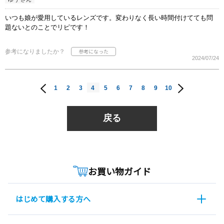
いつも娘が愛用しているレンズです。変わりなく長い時間付けてても問
題ないとのことでリピです！
参考になりましたか？
2024/07/24
1
2
3
4
5
6
7
8
9
10
戻る
お買い物ガイド
はじめて購入する方へ