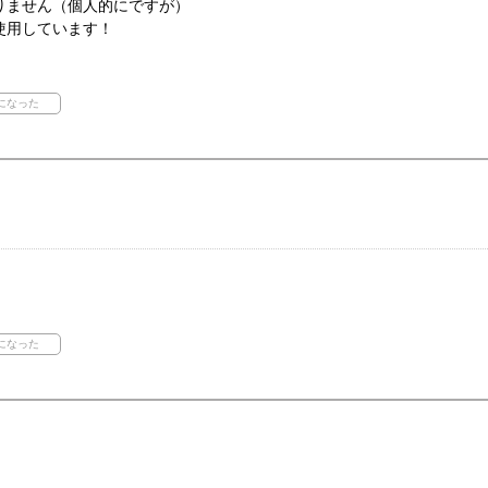
りません（個人的にですが）
使用しています！
！