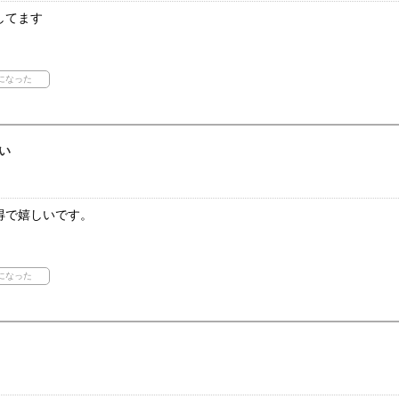
してます
い
得で嬉しいです。