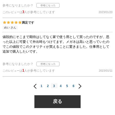
参考になりましたか？
3
人が参考にしています
このレビューは
2023/01/20
満足です
めい さん
値段的にそこまで期待はしてなく家で使う用として買ったのですが、思
った以上に可愛くて外出時もつけてます。メガネは高いと思っていたの
でこの値段でこのクオリティが買えることに驚きました。仕事用として
追加で購入したいです。
参考になりましたか？
1
人が参考にしています
このレビューは
2023/01/11
1
2
3
4
5
6
戻る