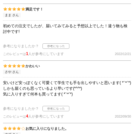
満足です！
まま さん
初めての注文でしたが、届いてみてみると予想以上でした！違う物も検
討中です!
参考になりましたか？
1
人が参考にしています
このレビューは
2022/12/21
かわいい
さや さん
安いけど安っぽくなく可愛くて学生でも手を出しやすいと思います( *´꒳`*)
しかも届くのも思っているより早いです(*^^*)
気に入りすぎて何本も買ってます( *´꒳`*)
参考になりましたか？
4
人が参考にしています
このレビューは
2022/09/30
お気に入りになりました。