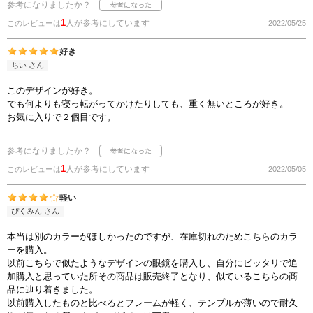
参考になりましたか？
1
人が参考にしています
このレビューは
2022/05/25
好き
ちい さん
このデザインが好き。
でも何よりも寝っ転がってかけたりしても、重く無いところが好き。
お気に入りで２個目です。
参考になりましたか？
1
人が参考にしています
このレビューは
2022/05/05
軽い
ぴくみん さん
本当は別のカラーがほしかったのですが、在庫切れのためこちらのカラ
ーを購入。
以前こちらで似たようなデザインの眼鏡を購入し、自分にピッタリで追
加購入と思っていた所その商品は販売終了となり、似ているこちらの商
品に辿り着きました。
以前購入したものと比べるとフレームが軽く、テンプルが薄いので耐久