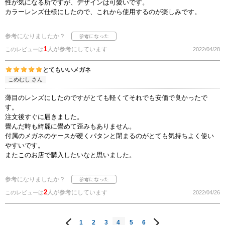
性が気になる所ですが、デザインは可愛いです。
カラーレンズ仕様にしたので、これから使用するのが楽しみです。
参考になりましたか？
1
人が参考にしています
このレビューは
2022/04/28
とてもいいメガネ
こめむし さん
薄目のレンズにしたのですがとても軽くてそれでも安価で良かったで
す。
注文後すぐに届きました。
畳んだ時も綺麗に畳めて歪みもありません。
付属のメガネのケースが硬くパタンと閉まるのがとても気持ちよく使い
やすいです。
またこのお店で購入したいなと思いました。
参考になりましたか？
2
人が参考にしています
このレビューは
2022/04/26
1
2
3
4
5
6