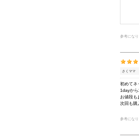
参考になり
さくママ 
初めてネ
1day
お値段も
次回も購
参考になり