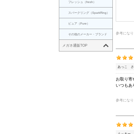
フレッシュ（fresh）
スパークリング（SparkRing）
ピュア（Pure）
参考になり
その他のメーカー・ブランド
メガネ通販TOP
あっこ さ
お取り寄
いつもあ
参考になり
うっきー 