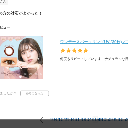
さん
の方の対応がよかった！
ビュー
ワンデースパークリングUV (30枚)
何度もリピートしています。ナチュラルな
ましたか？
1044
1045
1046
1047
1048
1049
1050
1051
105