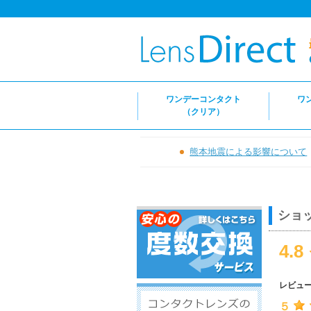
ワンデーコンタクト
ワ
（クリア）
熊本地震による影響について
ショ
4.8
レビュ
５