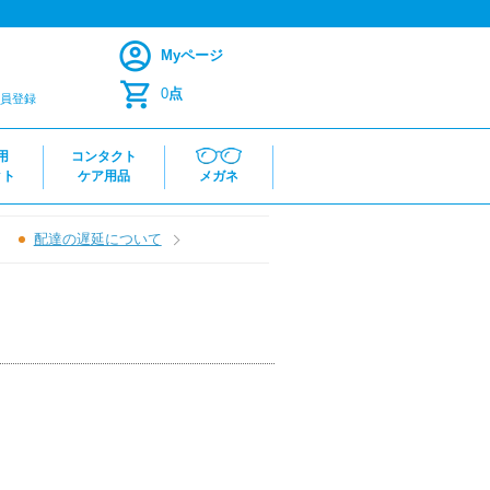
Myページ
0
点
員登録
用
コンタクト
クト
ケア用品
メガネ
配達の遅延について