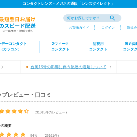
コンタクトレンズ・メガネの通販「レンズダイレクト」
お買物ガイド
ログイン
新規会
ンデーコンタクト
2ウィーク
乱視用
遠近両
（カラコン）
コンタクト
コンタクト
コンタ
台風13号の影響に伴う配達の遅延について
ップレビュー・口コミ
（31015件のレビュー）
ーの概要
84％ （26161件）