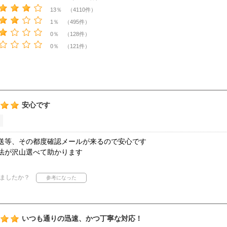
13％ （4110件）
1％ （495件）
0％ （128件）
0％ （121件）
安心です
送等、その都度確認メールが来るので安心です
法が沢山選べて助かります
ましたか？
いつも通りの迅速、かつ丁寧な対応！