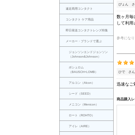
ぴょん さ
遠近両用コンタクト
数ヶ月毎
コンタクト ケア用品
して利用
即日発送コンタクトレンズ特集
参考になり
メーカー・ブランドで選ぶ
ジョンソンエンドジョンソン
（Johnson&Johnson）
ボシュロム
ひで さん
（BAUSCH+LOMB）
アルコン（Alcon）
迅速なご
シード（SEED）
商品購入レ
メニコン（Menicon）
ロート（ROHTO）
アイレ（AIRE）