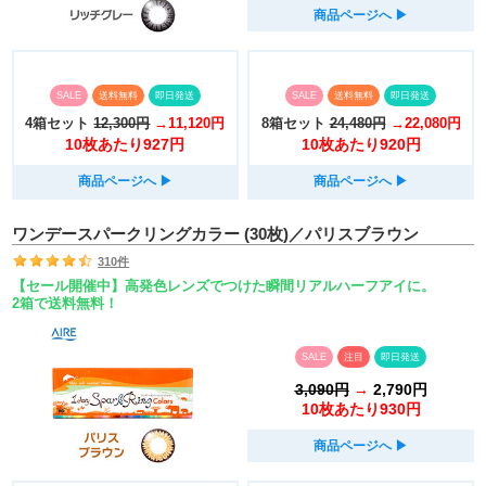
商品ページへ
▶︎
SALE
送料無料
即日発送
SALE
送料無料
即日発送
4箱セット
12,300円
→11,120円
8箱セット
24,480円
→22,080円
10枚あたり927円
10枚あたり920円
商品ページへ
▶︎
商品ページへ
▶︎
ワンデースパークリングカラー (30枚)／パリスブラウン
310件
【セール開催中】高発色レンズでつけた瞬間リアルハーフアイに。
2箱で送料無料！
SALE
注目
即日発送
3,090円
→
2,790円
10枚あたり930円
商品ページへ
▶︎