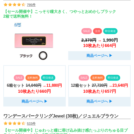
795件
【セール開催中】こっそり瞳大きく、つやっとおめかしブラック
2箱で送料無料！
SALE
注目
即日発送
2,370円
→
1,990円
10枚あたり664円
商品ページへ
▶︎
SALE
送料無料
即日発送
SALE
送料無料
即日発送
6箱セット
14,040円
→11,880円
12箱セット
27,720円
→23,640円
10枚あたり660円
10枚あたり657円
商品ページへ
▶︎
商品ページへ
▶︎
ワンデースパークリングJewel (30枚)／ジュエルブラウン
533件
【セール開催中】じゅわっと瞳に溶け込み抜け感たっぷりのちゅる目ブ