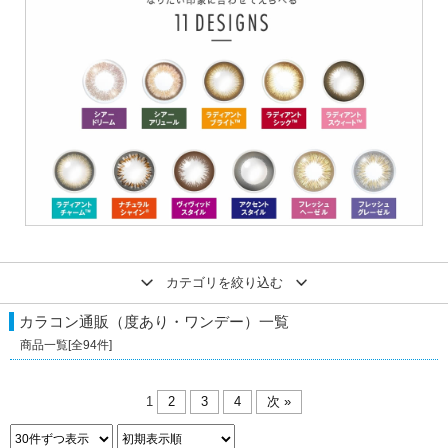
カテゴリを絞り込む
カラコン通販（度あり・ワンデー）
一覧
商品一覧[全
94
件]
1
2
3
4
次 »