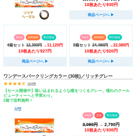
10枚あたり930円
商品ページへ
▶︎
SALE
送料無料
即日発送
SALE
送料無料
即日発送
4箱セット
12,300円
→11,120円
8箱セット
24,480円
→22,080円
10枚あたり927円
10枚あたり920円
商品ページへ
▶︎
商品ページへ
▶︎
ワンデースパークリングカラー (30枚)／リッチグレー
164件
【セール開催中】吸い込まれるような瞳をつくるグレー。憧れのクール
ビューティーへと早変わり。
2箱で送料無料！
SALE
注目
即日発送
3,090円
→
2,790円
10枚あたり930円