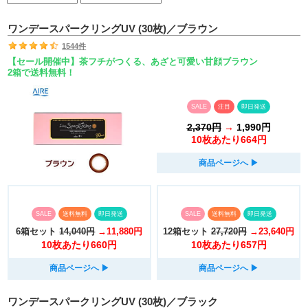
ワンデースパークリングUV (30枚)／ブラウン
1544件
【セール開催中】茶フチがつくる、あざと可愛い甘顔ブラウン
2箱で送料無料！
SALE
注目
即日発送
2,370円
→
1,990円
10枚あたり664円
商品ページへ
▶︎
SALE
送料無料
即日発送
SALE
送料無料
即日発送
6箱セット
14,040円
→11,880円
12箱セット
27,720円
→23,640円
10枚あたり660円
10枚あたり657円
商品ページへ
▶︎
商品ページへ
▶︎
ワンデースパークリングUV (30枚)／ブラック