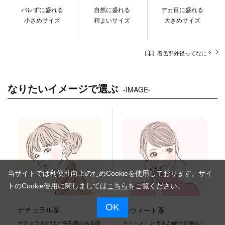
バレずに盛れる
自然に盛れる
デカ目に盛れる
小さめサイズ
程よいサイズ
大きめサイズ
着色部外径ってなに？
なりたいイメージで選ぶ
-IMAGE-
当サイトでは利便性向上のためCookieを使用しております。サイ
トのCookie使用に関しましては
こちら
をご覧ください。
OK
ナチュラル系
スウィート系
ナチュラルだけど存在感のある瞳
クリっとした大きな瞳で可愛らし