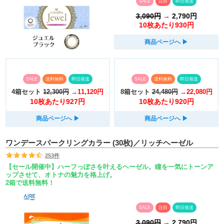
SALE
注目
即日発送
3,090円
→
2,790円
10枚あたり930円
商品ページへ
▶︎
SALE
送料無料
即日発送
SALE
送料無料
即日発送
4箱セット
12,300円
→11,120円
8箱セット
24,480円
→22,080円
10枚あたり927円
10枚あたり920円
商品ページへ
▶︎
商品ページへ
▶︎
ワンデースパークリングカラー (30枚)／リッチヘーゼル
253件
【セール開催中】ハーフっぽさを叶えるヘーゼル。瞳を一気にトーンア
ップさせて、オトナの魅力を格上げ。
2箱で送料無料！
SALE
注目
即日発送
3,090円
→
2,790円