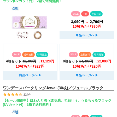
ラウン(UVカット付) 2箱で送料無料！
SALE
注目
即日発送
3,090円
→
2,790円
10枚あたり930円
商品ページへ
▶︎
SALE
送料無料
即日発送
SALE
送料無料
即日発送
4箱セット
12,300円
→11,120円
8箱セット
24,480円
→22,080円
10枚あたり927円
10枚あたり920円
商品ページへ
▶︎
商品ページへ
▶︎
ワンデースパークリングJewel (30枚)／ジュエルブラック
224件
【セール開催中】ほわんと漂う透明感、旬顔叶う、うるちゅるブラック
(UVカット付) 2箱で送料無料！