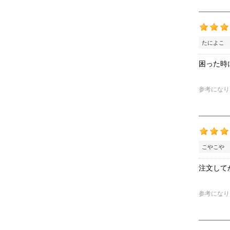
たによこ 
困った時
参考になり
こやこや 
注文して
参考になり