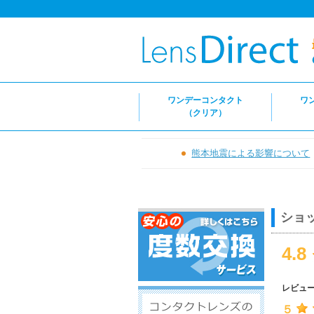
ワンデーコンタクト
ワ
（クリア）
熊本地震による影響について
ショ
4.8
レビュ
５