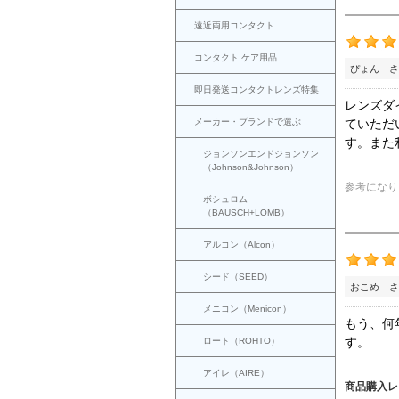
遠近両用コンタクト
コンタクト ケア用品
ぴょん さ
即日発送コンタクトレンズ特集
レンズダ
メーカー・ブランドで選ぶ
ていただ
す。また
ジョンソンエンドジョンソン
（Johnson&Johnson）
参考になり
ボシュロム
（BAUSCH+LOMB）
アルコン（Alcon）
シード（SEED）
おこめ さ
メニコン（Menicon）
もう、何
す。
ロート（ROHTO）
アイレ（AIRE）
商品購入レ