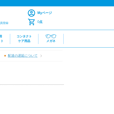
Myページ
0
点
員登録
用
コンタクト
クト
ケア用品
メガネ
配達の遅延について