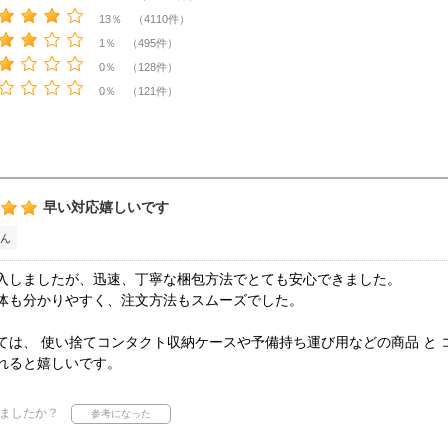
13％ （4110件）
1％ （495件）
0％ （128件）
0％ （121件）
早い対応嬉しいです
ん
入しましたが、迅速、丁寧な梱包方法でとても安心できました。
体も分かりやすく、注文方法もスムーズでした。
ては、 使い捨てコンタクト収納ケースや予備持ち運び用などの商品 と
れると嬉しいです。
ましたか？