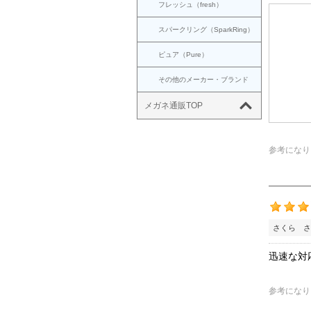
フレッシュ（fresh）
スパークリング（SparkRing）
ピュア（Pure）
その他のメーカー・ブランド
メガネ通販TOP
参考になり
さくら さ
迅速な対
参考になり