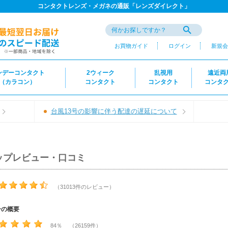
コンタクトレンズ・メガネの通販「レンズダイレクト」
お買物ガイド
ログイン
新規会
ンデーコンタクト
2ウィーク
乱視用
遠近両
（カラコン）
コンタクト
コンタクト
コンタ
台風13号の影響に伴う配達の遅延について
ップレビュー・口コミ
（31013件のレビュー）
ーの概要
84％ （26159件）