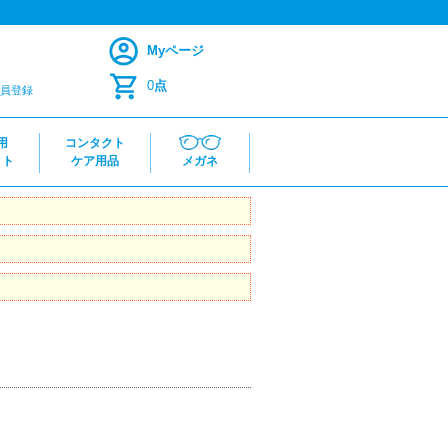
Myページ
0
点
員登録
用
コンタクト
クト
ケア用品
メガネ