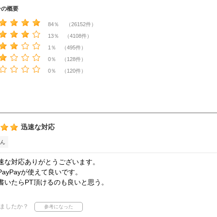
ーの概要
84％ （26152件）
13％ （4108件）
1％ （495件）
0％ （128件）
0％ （120件）
迅速な対応
ん
速な対応ありがとうございます。
ayPayが使えて良いです。
書いたらPT頂けるのも良いと思う。
ましたか？