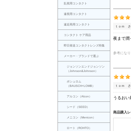
乱視用コンタクト
遠視用コンタクト
遠近両用コンタクト
ｔｏｍ さ
コンタクト ケア用品
夜まで潤
即日発送コンタクトレンズ特集
参考になり
メーカー・ブランドで選ぶ
ジョンソンエンドジョンソン
（Johnson&Johnson）
ボシュロム
ｔｏｍ さ
（BAUSCH+LOMB）
アルコン（Alcon）
うるおい
シード（SEED）
商品購入レ
メニコン（Menicon）
ロート（ROHTO）