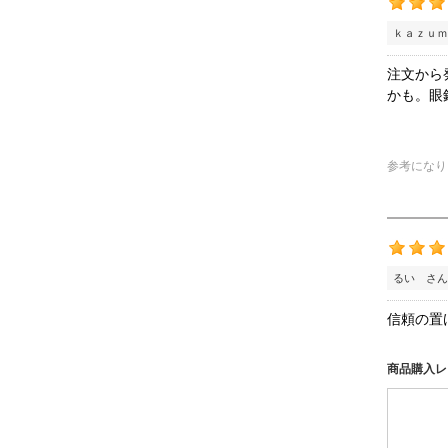
ｋａｚｕｍ
注文から
かも。眼
参考になり
るい さん
信頼の置
商品購入レ