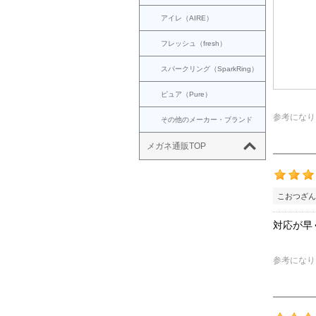
アイレ（AIRE）
フレッシュ（fresh）
スパークリング（SparkRing）
ピュア（Pure）
参考になり
その他のメーカー・ブランド
メガネ通販TOP
こおつざん
対応が早
参考になり