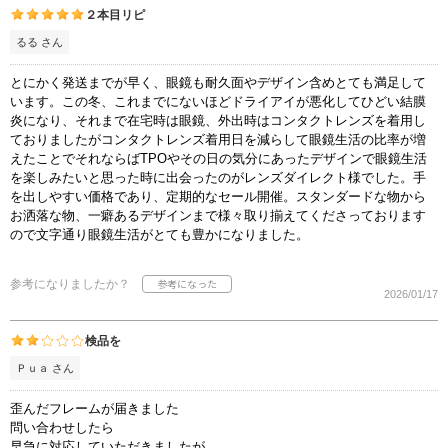
２本目リピ
るる さん
とにかく発送までが早く、眼鏡も耐久面やデザイン含めとても満足して
います。この冬、これまでにないほどドライアイが悪化してひどい結膜
炎になり、それまで在宅時は眼鏡、外出時はコンタクトレンズを着用し
ておりましたがコンタクトレンズ着用日を減らして眼鏡生活の比率が増
えたことでそれならばTPOやその日の気分にあったデザインで眼鏡生活
を楽しみたいと思った時に出会ったのがレンズダイレクト様でした。手
を出しやすい価格であり、定期的なセール開催。スタンダードな物から
お洒落な物、一癖あるデザインまで様々取り揃えてくださっております
ので文字通り眼鏡生活がとても豊かになりました。
参考になりましたか？
2026/01/17
検品を
Ｐｕａ さん
歪んだフレームが届きました
問い合わせしたら
早急に対応していただきましたが