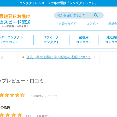
コンタクトレンズ・メガネの通販「レンズダイレクト」
お買物ガイド
ログイン
新規会
ンデーコンタクト
2ウィーク
乱視用
遠近両
（カラコン）
コンタクト
コンタクト
コンタ
台風13号の影響に伴う配達の遅延について
ップレビュー・口コミ
（31010件のレビュー）
ーの概要
84％ （26157件）