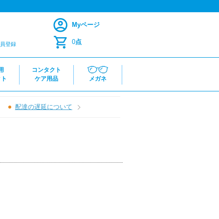
Myページ
0
点
員登録
用
コンタクト
クト
ケア用品
メガネ
配達の遅延について