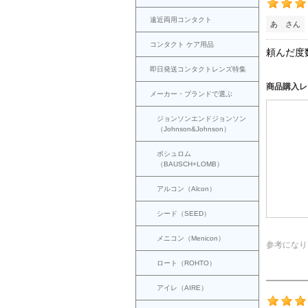
遠近両用コンタクト
あ さん
コンタクト ケア用品
頼んだ度
即日発送コンタクトレンズ特集
商品購入レ
メーカー・ブランドで選ぶ
ジョンソンエンドジョンソン
（Johnson&Johnson）
ボシュロム
（BAUSCH+LOMB）
アルコン（Alcon）
シード（SEED）
メニコン（Menicon）
参考になり
ロート（ROHTO）
アイレ（AIRE）