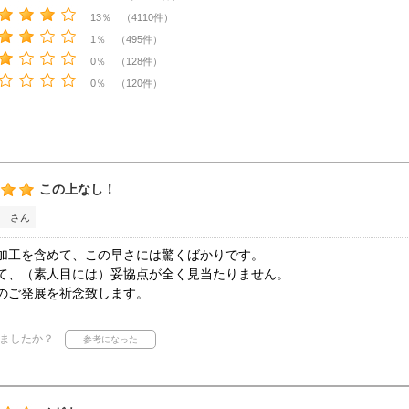
13％ （4110件）
1％ （495件）
0％ （128件）
0％ （120件）
この上なし！
 さん
加工を含めて、この早さには驚くばかりです。
て、（素人目には）妥協点が全く見当たりません。
のご発展を祈念致します。
ましたか？