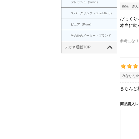
フレッシュ（fresh）
&&& さん
スパークリング（SparkRing）
びっくり
ピュア（Pure）
本当に助
その他のメーカー・ブランド
参考になり
メガネ通販TOP
みなりん☆
きちんと
商品購入レ