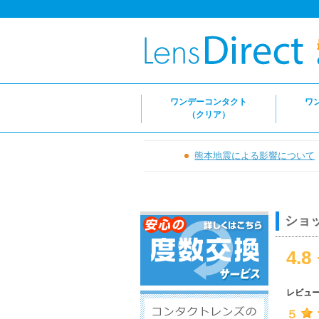
ワンデーコンタクト
ワ
（クリア）
熊本地震による影響について
ショ
4.8
レビュ
５