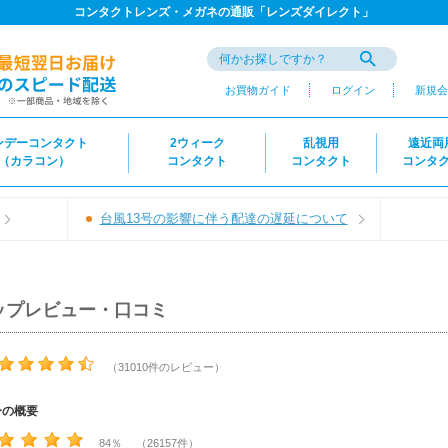
コンタクトレンズ・メガネの通販「レンズダイレクト」
お買物ガイド
ログイン
新規会
ンデーコンタクト
2ウィーク
乱視用
遠近両
（カラコン）
コンタクト
コンタクト
コンタ
台風13号の影響に伴う配達の遅延について
ップレビュー・口コミ
（31010件のレビュー）
ーの概要
84％ （26157件）