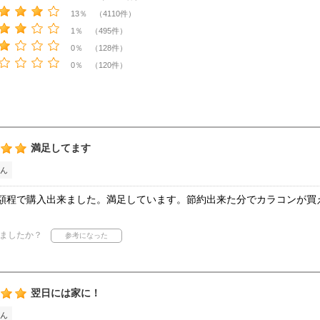
13％ （4110件）
1％ （495件）
0％ （128件）
0％ （120件）
満足してます
ん
額程で購入出来ました。満足しています。節約出来た分でカラコンが買
ましたか？
翌日には家に！
ん