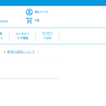
Myページ
0
点
員登録
用
コンタクト
クト
ケア用品
メガネ
配達の遅延について