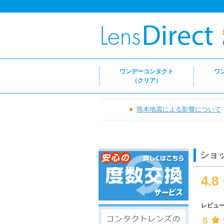
ワンデーコンタクト
ワ
（クリア）
熊本地震による影響について
ショ
4.8
レビュ
５