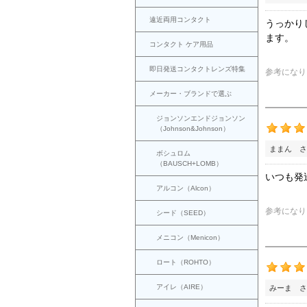
遠近両用コンタクト
うっかり
ます。
コンタクト ケア用品
即日発送コンタクトレンズ特集
参考になり
メーカー・ブランドで選ぶ
ジョンソンエンドジョンソン
（Johnson&Johnson）
ままん さ
ボシュロム
（BAUSCH+LOMB）
いつも発
アルコン（Alcon）
参考になり
シード（SEED）
メニコン（Menicon）
ロート（ROHTO）
アイレ（AIRE）
みーま さ