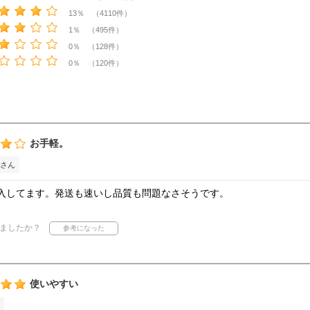
13％ （4110件）
1％ （495件）
0％ （128件）
0％ （120件）
お手軽。
さん
入してます。発送も速いし品質も問題なさそうです。
ましたか？
使いやすい