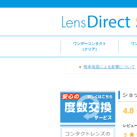
ワンデーコンタクト
ワ
（クリア）
熊本地震による影響について
ショ
4.8
レビュ
５