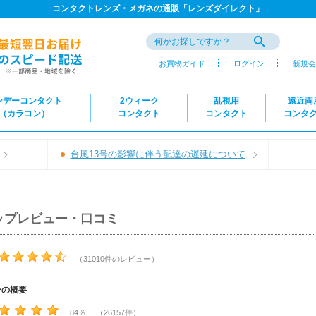
コンタクトレンズ・メガネの通販「レンズダイレクト」
お買物ガイド
ログイン
新規会
ンデーコンタクト
2ウィーク
乱視用
遠近両
（カラコン）
コンタクト
コンタクト
コンタ
台風13号の影響に伴う配達の遅延について
ップレビュー・口コミ
（31010件のレビュー）
ーの概要
84％ （26157件）