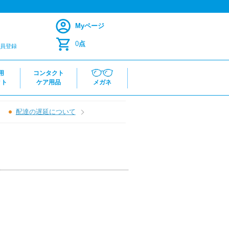
Myページ
0
点
員登録
用
コンタクト
クト
ケア用品
メガネ
配達の遅延について