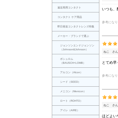
遠近両用コンタクト
いつも、
コンタクト ケア用品
参考になり
即日発送コンタクトレンズ特集
メーカー・ブランドで選ぶ
ジョンソンエンドジョンソン
（Johnson&Johnson）
ねこ さん
ボシュロム
とてめ早
（BAUSCH+LOMB）
アルコン（Alcon）
参考になり
シード（SEED）
メニコン（Menicon）
ロート（ROHTO）
ねこ さん
アイレ（AIRE）
ほどよい