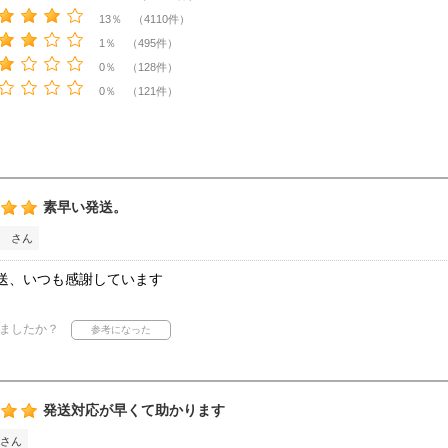
13％ （4110件）
1％ （495件）
0％ （128件）
0％ （121件）
素早い発送。
 さん
送、いつも感謝しています
ましたか？
発送対応が早くて助かります
さん