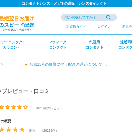
コンタクトレンズ・メガネの通販「レンズダイレクト」
お買物ガイド
ログイン
新規会
ンデーコンタクト
2ウィーク
乱視用
遠近両
（カラコン）
コンタクト
コンタクト
コンタ
台風13号の影響に伴う配達の遅延について
ップレビュー・口コミ
（31013件のレビュー）
ーの概要
84％ （26159件）