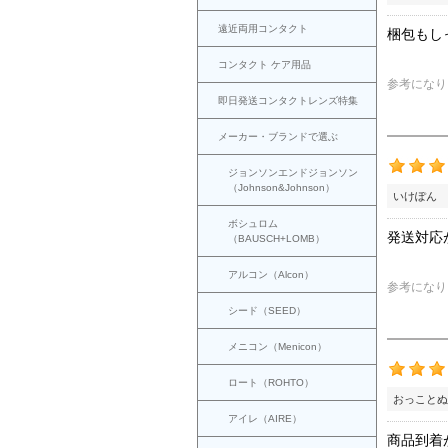
遠近両用コンタクト
梱包もし
コンタクト ケア用品
参考になり
即日発送コンタクトレンズ特集
メーカー・ブランドで選ぶ
ジョンソンエンドジョンソン
（Johnson&Johnson）
いけぽん 
ボシュロム
発送対応
（BAUSCH+LOMB）
アルコン（Alcon）
参考になり
シード（SEED）
メニコン（Menicon）
ロート（ROHTO）
おっことぬ
アイレ（AIRE）
商品到着