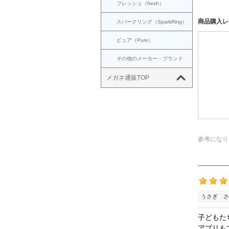
フレッシュ（fresh）
商品購入レ
スパークリング（SparkRing）
ピュア（Pure）
その他のメーカー・ブランド
メガネ通販TOP
参考になり
うさぎ さ
子どもた
アプリも