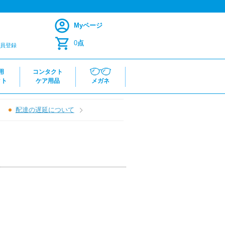
Myページ
0
点
員登録
用
コンタクト
クト
ケア用品
メガネ
配達の遅延について