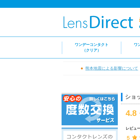
ワンデーコンタクト
ワ
（クリア）
熊本地震による影響について
ショ
4.8
レビュ
５