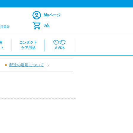
Myページ
0
点
員登録
用
コンタクト
クト
ケア用品
メガネ
配達の遅延について