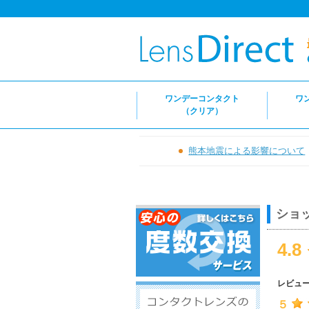
ワンデーコンタクト
ワ
（クリア）
熊本地震による影響について
ショ
4.8
レビュ
５