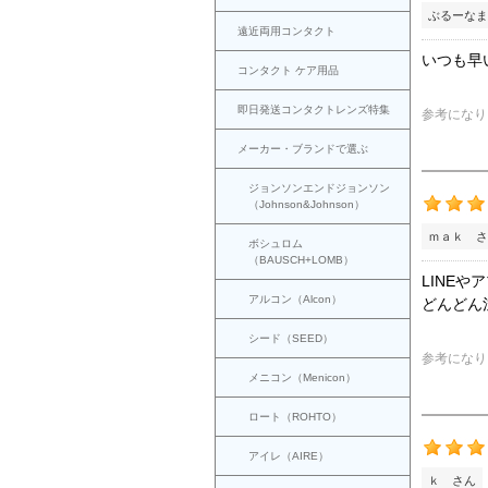
ぶるーなま
遠近両用コンタクト
いつも早
コンタクト ケア用品
即日発送コンタクトレンズ特集
参考になり
メーカー・ブランドで選ぶ
ジョンソンエンドジョンソン
（Johnson&Johnson）
ｍａｋ さ
ボシュロム
（BAUSCH+LOMB）
LINE
アルコン（Alcon）
どんどん
シード（SEED）
参考になり
メニコン（Menicon）
ロート（ROHTO）
アイレ（AIRE）
ｋ さん