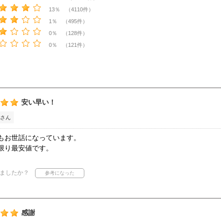
13％ （4110件）
1％ （495件）
0％ （128件）
0％ （121件）
安い早い！
さん
もお世話になっています。
限り最安値です。
ましたか？
感謝