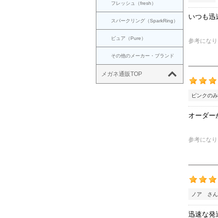
フレッシュ（fresh）
いつも迅
スパークリング（SparkRing）
ピュア（Pure）
参考になり
その他のメーカー・ブランド
メガネ通販TOP
ピンクのみ
オーダー
参考になり
ノア さん
迅速な発