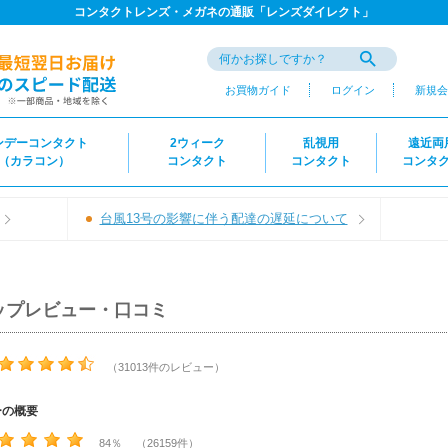
コンタクトレンズ・メガネの通販「レンズダイレクト」
お買物ガイド
ログイン
新規会
ンデーコンタクト
2ウィーク
乱視用
遠近両
（カラコン）
コンタクト
コンタクト
コンタ
台風13号の影響に伴う配達の遅延について
ップレビュー・口コミ
（31013件のレビュー）
ーの概要
84％ （26159件）