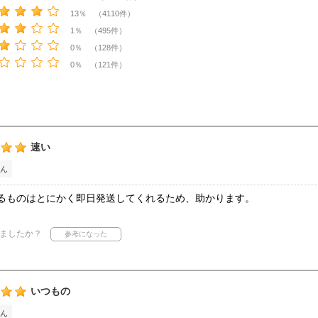
13％ （4110件）
1％ （495件）
0％ （128件）
0％ （121件）
速い
ん
るものはとにかく即日発送してくれるため、助かります。
ましたか？
いつもの
ん