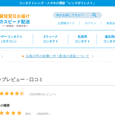
コンタクトレンズ・メガネの通販「レンズダイレクト」
お買物ガイド
ログイン
新規会
ンデーコンタクト
2ウィーク
乱視用
遠近両
（カラコン）
コンタクト
コンタクト
コンタ
台風13号の影響に伴う配達の遅延について
ップレビュー・口コミ
（31015件のレビュー）
ーの概要
84％ （26161件）