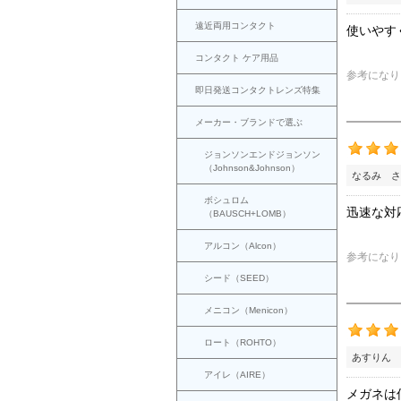
遠近両用コンタクト
使いやす
コンタクト ケア用品
参考になり
即日発送コンタクトレンズ特集
メーカー・ブランドで選ぶ
ジョンソンエンドジョンソン
（Johnson&Johnson）
なるみ さ
ボシュロム
迅速な対
（BAUSCH+LOMB）
アルコン（Alcon）
参考になり
シード（SEED）
メニコン（Menicon）
ロート（ROHTO）
あすりん 
アイレ（AIRE）
メガネは