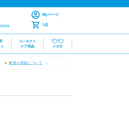
Myページ
0
点
員登録
用
コンタクト
クト
ケア用品
メガネ
配達の遅延について