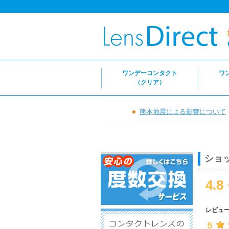
ワンデーコンタクト
ワ
（クリア）
熊本地震による影響について
ショ
4.8
レビュ
５