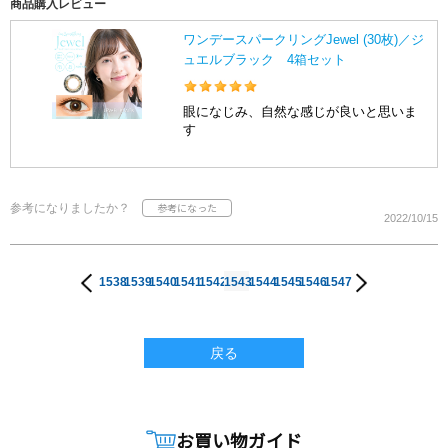
商品購入レビュー
ワンデースパークリングJewel (30枚)／ジ
ュエルブラック 4箱セット
眼になじみ、自然な感じが良いと思いま
す
参考になりましたか？
2022/10/15
1538
1539
1540
1541
1542
1543
1544
1545
1546
1547
戻る
お買い物ガイド