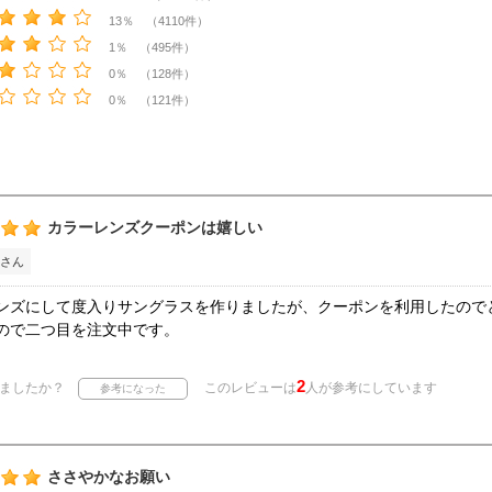
13％ （4110件）
1％ （495件）
0％ （128件）
0％ （121件）
カラーレンズクーポンは嬉しい
さん
ンズにして度入りサングラスを作りましたが、クーポンを利用したので
ので二つ目を注文中です。
2
ましたか？
このレビューは
人が参考にしています
ささやかなお願い