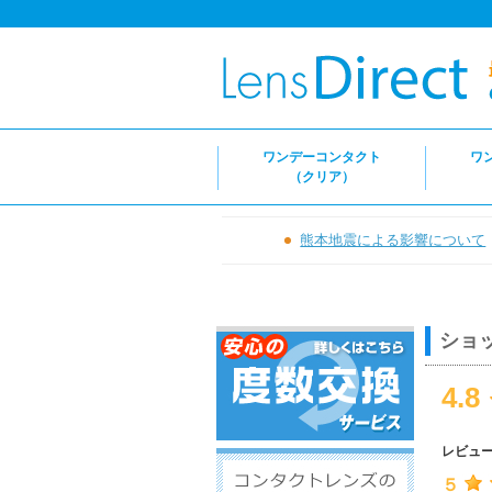
ワンデーコンタクト
ワ
（クリア）
熊本地震による影響について
ショ
4.8
レビュ
５