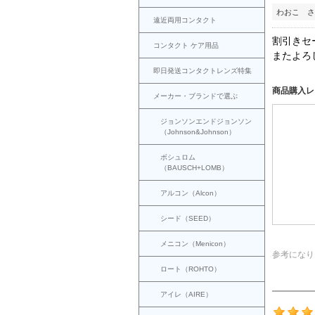
わおこ さ
遠近両用コンタクト
割引きセ
コンタクト ケア用品
またよろ
即日発送コンタクトレンズ特集
商品購入レ
メーカー・ブランドで選ぶ
ジョンソンエンドジョンソン
（Johnson&Johnson）
ボシュロム
（BAUSCH+LOMB）
アルコン（Alcon）
シード（SEED）
メニコン（Menicon）
参考になり
ロート（ROHTO）
アイレ（AIRE）