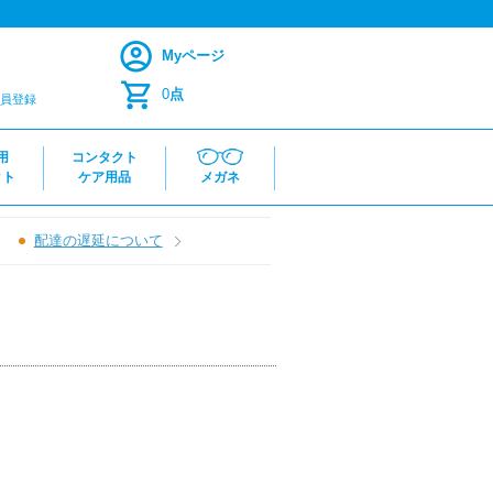
Myページ
0
点
員登録
用
コンタクト
クト
ケア用品
メガネ
配達の遅延について