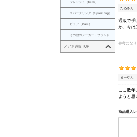
フレッシュ（fresh）
たぬさん 
スパークリング（SparkRing）
通販で手
ピュア（Pure）
か。今は
その他のメーカー・ブランド
参考になり
メガネ通販TOP
まーやん 
ここ数年
ようと思
商品購入レ