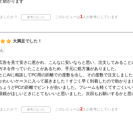
て助かります
1
ましたか？
このレビューは
人が参考にしています
大満足でした！
ん
広告を見て安さに惹かれ、こんなに安いならと思い、注文してみること
ガネを作っていたことがあるため、手元に処方箋がありました。
とにAIに相談してPC用の距離での度数を出し、その度数で注文しました
かわいいケースに入って届きました！すごく早く到着したので助かりま
ちょうどPCの距離でピントが合いました。フレームも軽くてすごくい
眼鏡がほしいときにとてもいいと思いました。次回もお願いするかと思
2
ましたか？
このレビューは
人が参考にしています