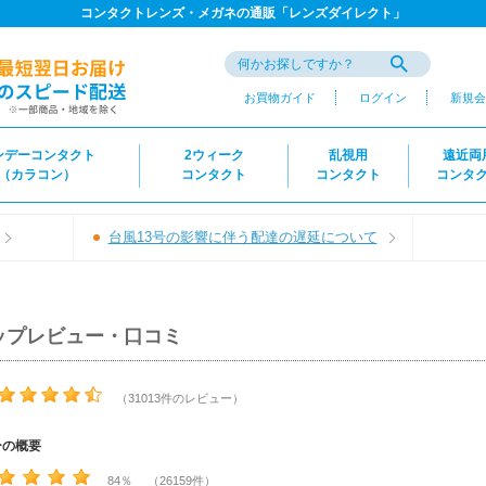
コンタクトレンズ・メガネの通販「レンズダイレクト」
お買物ガイド
ログイン
新規会
ンデーコンタクト
2ウィーク
乱視用
遠近両
（カラコン）
コンタクト
コンタクト
コンタ
台風13号の影響に伴う配達の遅延について
ップレビュー・口コミ
（31013件のレビュー）
ーの概要
84％ （26159件）