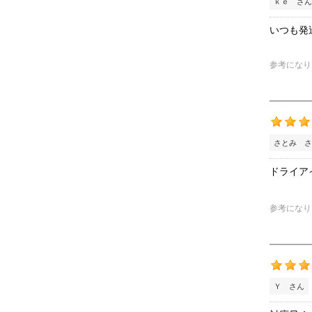
ｋｅ さん
いつも発
参考になり
さとみ さ
ドライア
参考になり
Ｙ さん