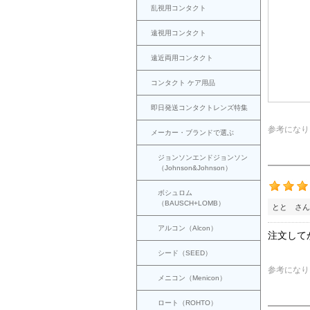
乱視用コンタクト
遠視用コンタクト
遠近両用コンタクト
コンタクト ケア用品
即日発送コンタクトレンズ特集
参考になり
メーカー・ブランドで選ぶ
ジョンソンエンドジョンソン
（Johnson&Johnson）
ボシュロム
（BAUSCH+LOMB）
とと さん
アルコン（Alcon）
注文して
シード（SEED）
参考になり
メニコン（Menicon）
ロート（ROHTO）