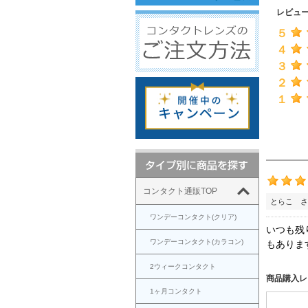
レビュ
５
４
３
２
１
コンタクト通販TOP
とらこ さ
ワンデーコンタクト(クリア)
いつも残
ワンデーコンタクト(カラコン)
もありま
2ウィークコンタクト
商品購入レ
1ヶ月コンタクト