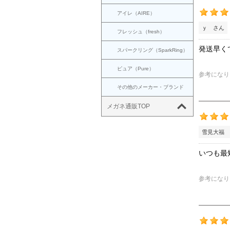
アイレ（AIRE）
ｙ さん
フレッシュ（fresh）
発送早く
スパークリング（SparkRing）
ピュア（Pure）
参考になり
その他のメーカー・ブランド
メガネ通販TOP
雪見大福 
いつも最
参考になり