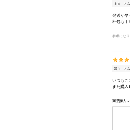
まま さん
発送が早
梱包も丁
参考になり
ぽち さん
いつもこ
また購入
商品購入レ