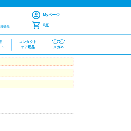
Myページ
0
点
員登録
用
コンタクト
クト
ケア用品
メガネ