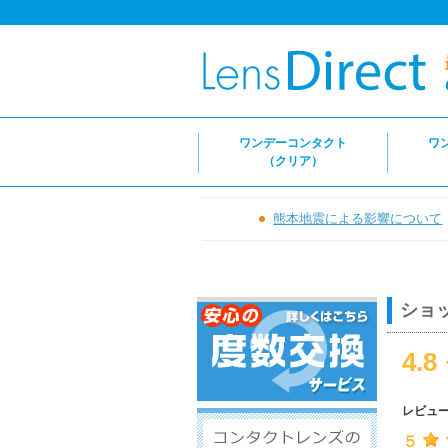
ワンデーコンタクト
ワ
（クリア）
熊本地震による影響について
ショ
4.8
レビュ
５