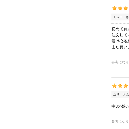
くぅー さ
初めて買
注文して
着け心地
また買い
参考になり
ユリ さん
中3の娘
参考になり