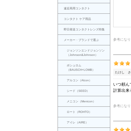
遠近両用コンタクト
コンタクト ケア用品
即日発送コンタクトレンズ特集
参考になり
メーカー・ブランドで選ぶ
ジョンソンエンドジョンソン
（Johnson&Johnson）
ボシュロム
（BAUSCH+LOMB）
たけし さ
アルコン（Alcon）
いつ頼ん
計算出来
シード（SEED）
メニコン（Menicon）
参考になり
ロート（ROHTO）
アイレ（AIRE）