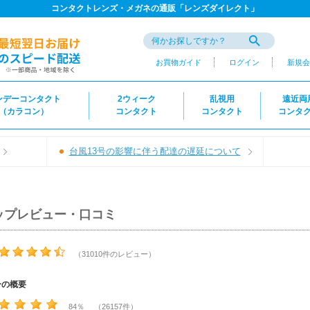
コンタクトレンズ・メガネの通販「レンズダイレクト」
お買物ガイド
ログイン
新規会
ンデーコンタクト
2ウィーク
乱視用
遠近両
（カラコン）
コンタクト
コンタクト
コンタ
台風13号の影響に伴う配達の遅延について
ップレビュー・口コミ
（31010件のレビュー）
ーの概要
84％ （26157件）