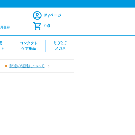
Myページ
0
点
員登録
用
コンタクト
クト
ケア用品
メガネ
配達の遅延について