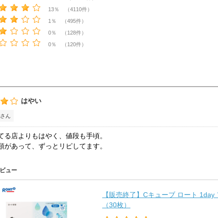
13％ （4110件）
1％ （495件）
0％ （128件）
0％ （120件）
はやい
さん
てる店よりもはやく、値段も手頃。
類があって、ずっとリピしてます。
ビュー
【販売終了】Cキューブ ロート 1da
（30枚）