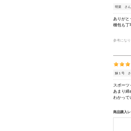
明菜 さん
ありがと
梱包も丁
参考になり
鰊１号 さ
スポーツ
あまり締
わかって
商品購入レ