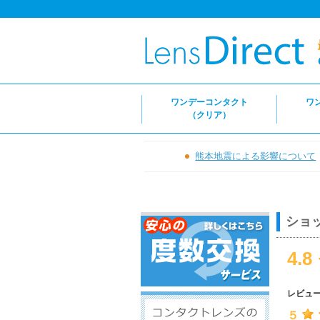
ワンデーコンタクト
ワ
（クリア）
熊本地震による影響について
ショ
4.8
レビュ
５