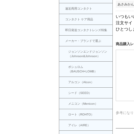
あさみかん
遠近両用コンタクト
いつもい
コンタクト ケア用品
注文サイ
ひとつしま
即日発送コンタクトレンズ特集
メーカー・ブランドで選ぶ
商品購入レ
ジョンソンエンドジョンソン
（Johnson&Johnson）
ボシュロム
（BAUSCH+LOMB）
アルコン（Alcon）
シード（SEED）
メニコン（Menicon）
参考になり
ロート（ROHTO）
アイレ（AIRE）