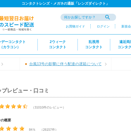
コンタクトレンズ・メガネの通販「レンズダイレクト」
お買物ガイド
ログイン
新規会
ンデーコンタクト
2ウィーク
乱視用
遠近両
（カラコン）
コンタクト
コンタクト
コンタ
台風13号の影響に伴う配達の遅延について
ップレビュー・口コミ
（31010件のレビュー）
ーの概要
84％ （26157件）