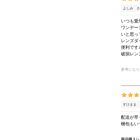
よしみ さ
いつも愛
ワンデー
いと思っ
レンズダ
便利です
破損レン
参考になり
すけまま 
配送が早
梱包もい
商品購入レ