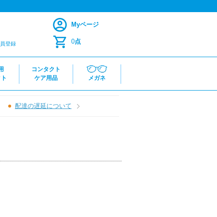
Myページ
0
点
員登録
用
コンタクト
クト
ケア用品
メガネ
配達の遅延について