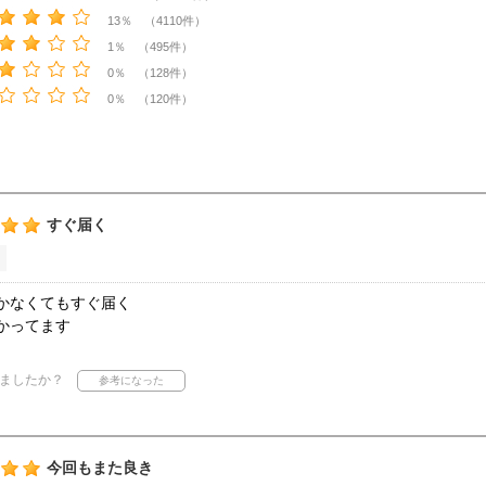
13％ （4110件）
1％ （495件）
0％ （128件）
0％ （120件）
すぐ届く
かなくてもすぐ届く
かってます
ましたか？
今回もまた良き