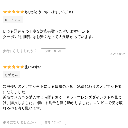
ありがとうございます(ｏ˘◡˘ｏ)
ＲＩＥ さん
いつも迅速かつ丁寧な対応有難うございます\( ˆωˆ )/
クーポン利用時にはお安くなって大変助かっています♪
参考になりましたか？
2024/09/26
使いやすい
あず さん
普段使いのメガネが落下による破損のため、急遽代わりのメガネが必要
になりました。
近所でメガネを購入する時間も無く、ネットでレンズダイレクトを見つ
け、購入しました。 特に不具合も無く助かりました。コンビニで受け取
れるのも有り難いです。
参考になりましたか？