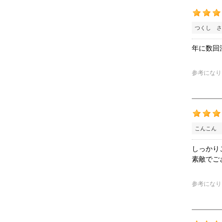
つくし さ
年に数回
参考になり
こんこん 
しっかり
素敵でご
参考になり