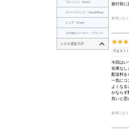
フレッシュ（fresh）
旅行前に
スパークリング（SparkRing）
参考になり
ピュア（Pure）
その他のメーカー・ブランド
メガネ通販TOP
Ｏｇａｊｉ
今回はい
在庫なし
配送料を
一気にコ
よくなる
かならず
良いと思
参考になり