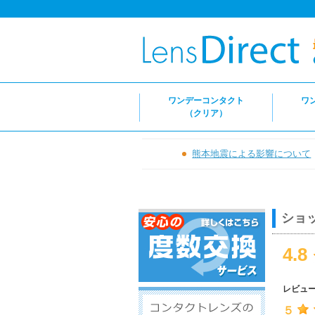
ワンデーコンタクト
ワ
（クリア）
熊本地震による影響について
ショ
4.8
レビュ
５