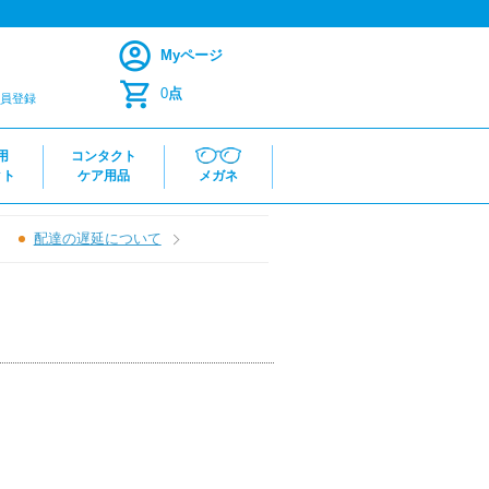
Myページ
0
点
員登録
用
コンタクト
クト
ケア用品
メガネ
配達の遅延について