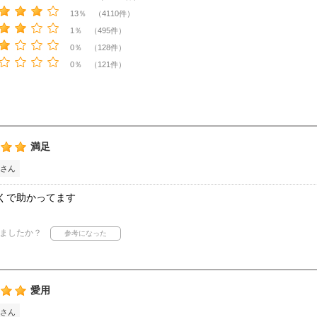
13％ （4110件）
1％ （495件）
0％ （128件）
0％ （121件）
満足
さん
くで助かってます
ましたか？
愛用
さん