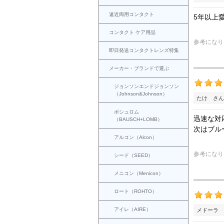
遠近両用コンタクト
5年以上
コンタクト ケア用品
参考になり
即日発送コンタクトレンズ特集
メーカー・ブランドで選ぶ
ジョンソンエンドジョンソン
（Johnson&Johnson）
たけ さん
ボシュロム
迅速な対
（BAUSCH+LOMB）
次はブル
アルコン（Alcon）
参考になり
シード（SEED）
メニコン（Menicon）
ロート（ROHTO）
アイレ（AIRE）
メドーラ 