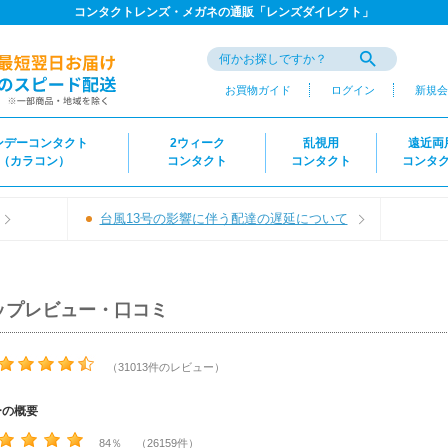
コンタクトレンズ・メガネの通販「レンズダイレクト」
お買物ガイド
ログイン
新規会
ンデーコンタクト
2ウィーク
乱視用
遠近両
（カラコン）
コンタクト
コンタクト
コンタ
台風13号の影響に伴う配達の遅延について
ップレビュー・口コミ
（31013件のレビュー）
ーの概要
84％ （26159件）