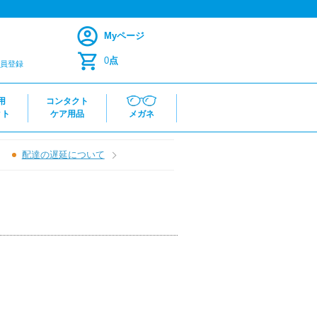
Myページ
0
点
員登録
用
コンタクト
クト
ケア用品
メガネ
配達の遅延について