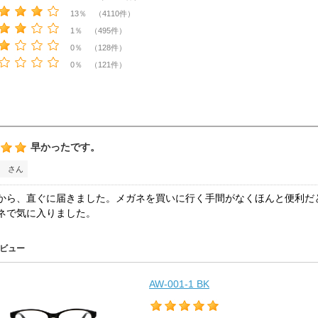
13％ （4110件）
1％ （495件）
0％ （128件）
0％ （121件）
早かったです。
 さん
から、直ぐに届きました。メガネを買いに行く手間がなくほんと便利だ
ネで気に入りました。
ビュー
AW-001-1 BK