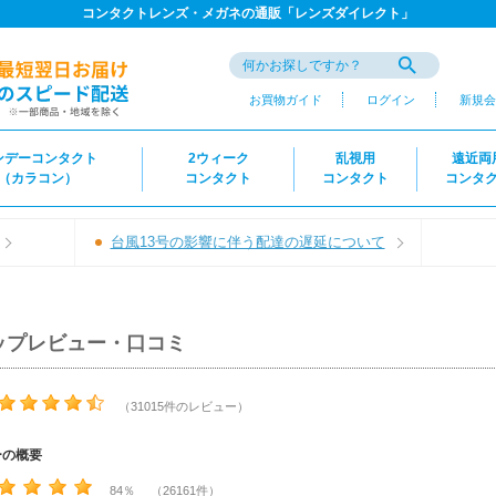
コンタクトレンズ・メガネの通販「レンズダイレクト」
お買物ガイド
ログイン
新規会
ンデーコンタクト
2ウィーク
乱視用
遠近両
（カラコン）
コンタクト
コンタクト
コンタ
台風13号の影響に伴う配達の遅延について
ップレビュー・口コミ
（31015件のレビュー）
ーの概要
84％ （26161件）