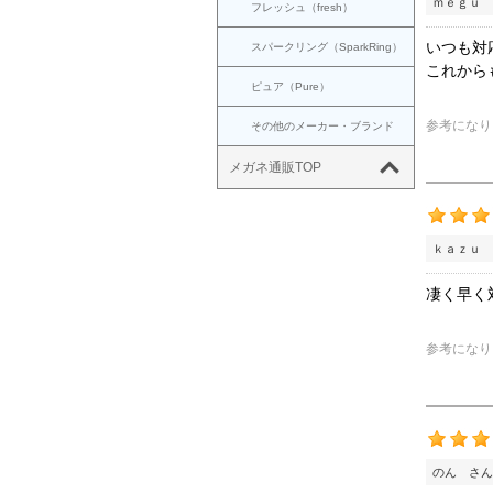
ｍｅｇｕ 
フレッシュ（fresh）
いつも対
スパークリング（SparkRing）
これから
ピュア（Pure）
参考になり
その他のメーカー・ブランド
メガネ通販TOP
ｋａｚｕ 
凄く早く
参考になり
のん さん