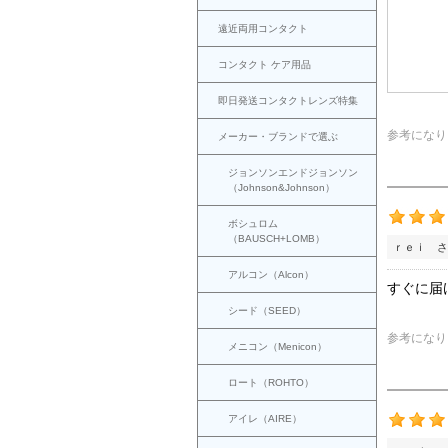
遠近両用コンタクト
コンタクト ケア用品
即日発送コンタクトレンズ特集
参考になり
メーカー・ブランドで選ぶ
ジョンソンエンドジョンソン
（Johnson&Johnson）
ボシュロム
（BAUSCH+LOMB）
ｒｅｉ さ
アルコン（Alcon）
すぐに届
シード（SEED）
参考になり
メニコン（Menicon）
ロート（ROHTO）
アイレ（AIRE）