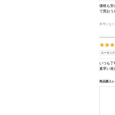
価格も安
で買おう
参考になり
ユータック
いつも丁
素早い発
商品購入レ