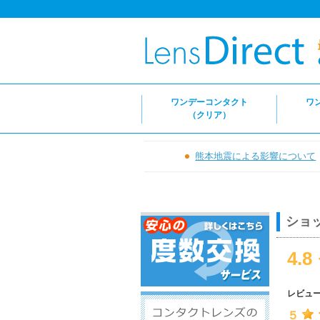
ワンデーコンタクト
ワ
（クリア）
熊本地震による影響について
ショ
4.8
レビュ
５