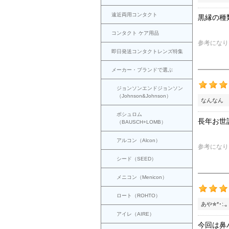
遠近両用コンタクト
黒縁の種
コンタクト ケア用品
参考になり
即日発送コンタクトレンズ特集
メーカー・ブランドで選ぶ
ジョンソンエンドジョンソン
（Johnson&Johnson）
なんなん 
ボシュロム
長年お世
（BAUSCH+LOMB）
アルコン（Alcon）
参考になり
シード（SEED）
メニコン（Menicon）
ロート（ROHTO）
あや✯*･:.
アイレ（AIRE）
今回は鼻パ