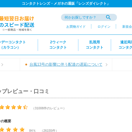
コンタクトレンズ・メガネの通販「レンズダイレクト」
お買物ガイド
ログイン
新規会
ンデーコンタクト
2ウィーク
乱視用
遠近両
（カラコン）
コンタクト
コンタクト
コンタ
台風13号の影響に伴う配達の遅延について
ップレビュー・口コミ
（31008件のレビュー）
ーの概要
84％ （26155件）