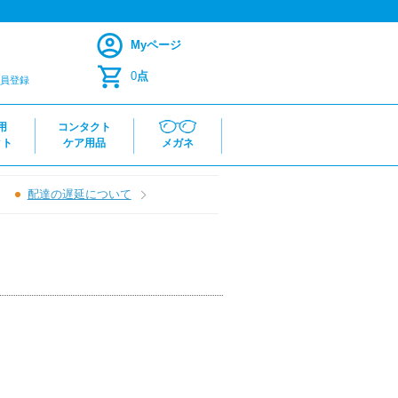
Myページ
0
点
員登録
用
コンタクト
クト
ケア用品
メガネ
配達の遅延について