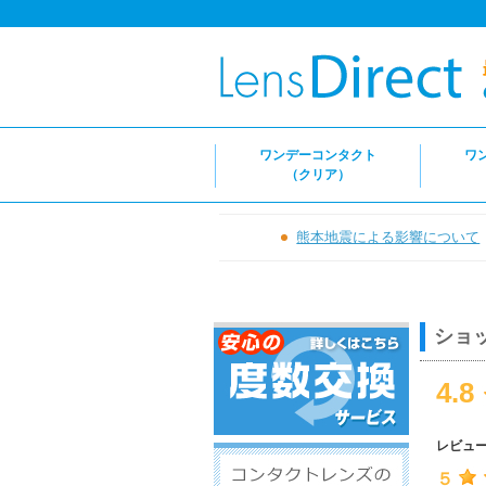
ワンデーコンタクト
ワ
（クリア）
熊本地震による影響について
ショ
4.8
レビュ
５