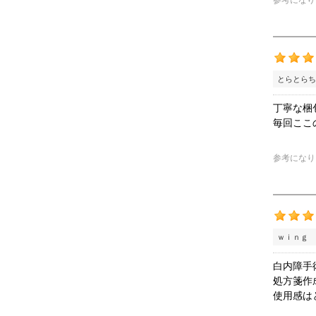
参考になり
とらとらち
丁寧な梱
毎回ここ
参考になり
ｗｉｎｇ 
白内障手
処方箋作
使用感は