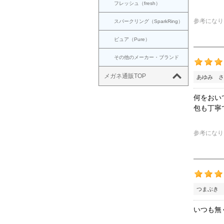
フレッシュ（fresh）
参考になり
スパークリング（SparkRing）
ピュア（Pure）
その他のメーカー・ブランド
メガネ通販TOP
あゆみ さ
何をおい
包も丁寧
参考になり
つまぶき 
いつも無