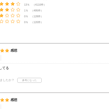
13％ （4110件）
1％ （495件）
0％ （128件）
0％ （120件）
感想
してる
ましたか？
感想