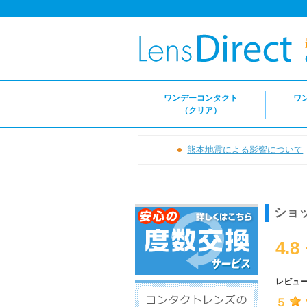
ワンデーコンタクト
ワ
（クリア）
熊本地震による影響について
ショ
4.8
レビュ
５