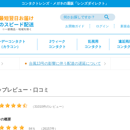
コンタクトレンズ・メガネの通販「レンズダイレクト」
お買物ガイド
ログイン
新規会
ンデーコンタクト
2ウィーク
乱視用
遠近両
（カラコン）
コンタクト
コンタクト
コンタ
台風13号の影響に伴う配達の遅延について
ップレビュー・口コミ
（31010件のレビュー）
ーの概要
84％ （26157件）