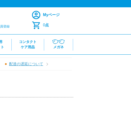
Myページ
0
点
員登録
用
コンタクト
クト
ケア用品
メガネ
配達の遅延について