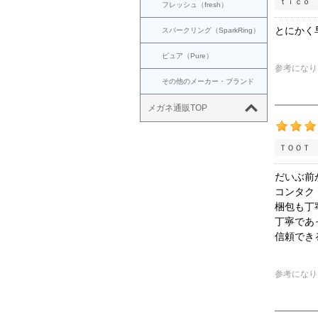
ｔｉｃｏ 
フレッシュ（fresh）
とにかく
スパークリング（SparkRing）
ピュア（Pure）
参考になり
その他のメーカー・ブランド
メガネ通販TOP
ＴＯＯＴ 
だいぶ前
コンタク
梱包も丁
丁寧であ
信頼でき
参考になり