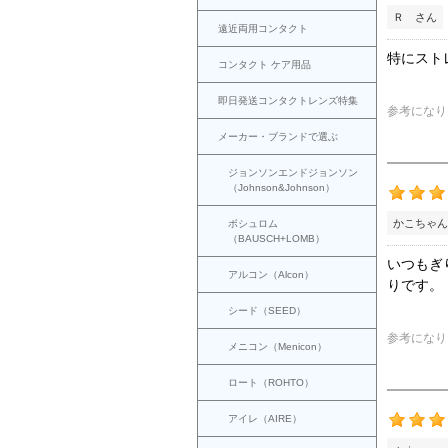
Ｒ さん
遠近両用コンタクト
特にスト
コンタクト ケア用品
即日発送コンタクトレンズ特集
参考になり
メーカー・ブランドで選ぶ
ジョンソンエンドジョンソン
（Johnson&Johnson）
かこちゃん
ボシュロム
（BAUSCH+LOMB）
いつもぎ
アルコン（Alcon）
りです。
シード（SEED）
参考になり
メニコン（Menicon）
ロート（ROHTO）
アイレ（AIRE）