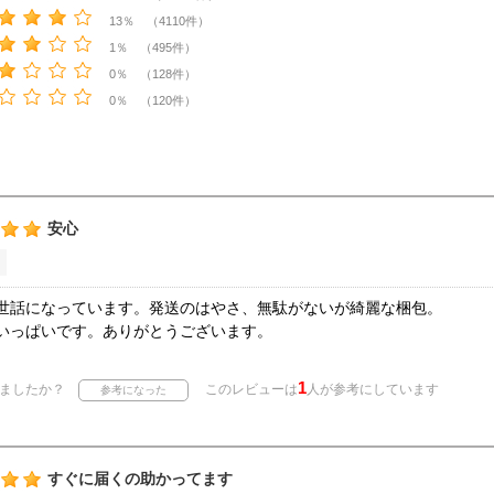
13％ （4110件）
1％ （495件）
0％ （128件）
0％ （120件）
安心
世話になっています。発送のはやさ、無駄がないが綺麗な梱包。
いっぱいです。ありがとうございます。
1
ましたか？
このレビューは
人が参考にしています
すぐに届くの助かってます