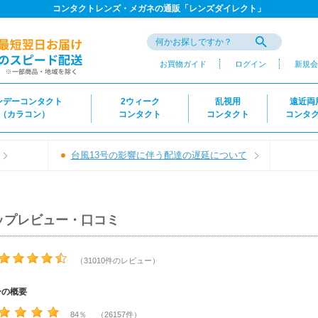
コンタクトレンズ・メガネの通販「レンズダイレクト」
お買物ガイド
ログイン
新規会
ンデーコンタクト
2ウィーク
乱視用
遠近両
（カラコン）
コンタクト
コンタクト
コンタ
台風13号の影響に伴う配達の遅延について
ップレビュー・口コミ
（31010件のレビュー）
ーの概要
84％ （26157件）