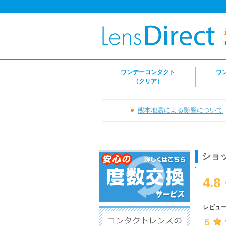
ワンデーコンタクト
ワ
（クリア）
熊本地震による影響について
ショ
4.8
レビュ
５