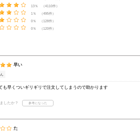
13％ （4110件）
1％ （495件）
0％ （128件）
0％ （120件）
早い
ん
ても早くついギリギリで注文してしまうので助かります
ましたか？
た