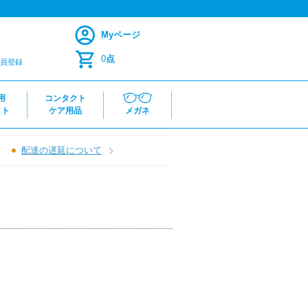
Myページ
0
点
員登録
用
コンタクト
クト
ケア用品
メガネ
配達の遅延について