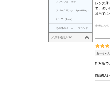
フレッシュ（fresh）
レンズ薄
で、強い
スパークリング（SparkRing）
耳当てに
ピュア（Pure）
参考になり
その他のメーカー・ブランド
メガネ通販TOP
あーちゃん
即対応で
商品購入レ