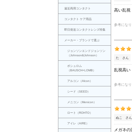
遠近両用コンタクト
高い乱視
コンタクト ケア用品
参考になり
即日発送コンタクトレンズ特集
メーカー・ブランドで選ぶ
ジョンソンエンドジョンソン
（Johnson&Johnson）
た さん
ボシュロム
乱視高い
（BAUSCH+LOMB）
アルコン（Alcon）
参考になり
シード（SEED）
メニコン（Menicon）
ロート（ROHTO）
ぬこ さん
アイレ（AIRE）
メガネの