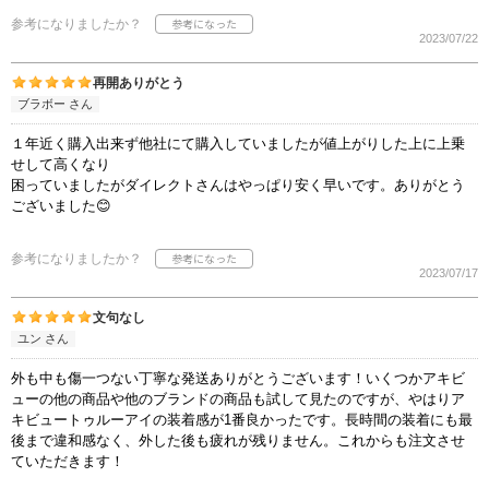
参考になりましたか？
2023/07/22
再開ありがとう
ブラボー さん
１年近く購入出来ず他社にて購入していましたが値上がりした上に上乗
せして高くなり
困っていましたがダイレクトさんはやっぱり安く早いです。ありがとう
ございました😊
参考になりましたか？
2023/07/17
文句なし
ユン さん
外も中も傷一つない丁寧な発送ありがとうございます！いくつかアキビ
ューの他の商品や他のブランドの商品も試して見たのですが、やはりア
キビュートゥルーアイの装着感が1番良かったです。長時間の装着にも最
後まで違和感なく、外した後も疲れが残りません。これからも注文させ
ていただきます！