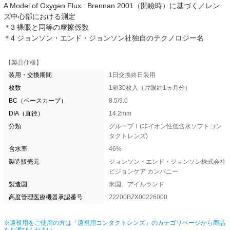
A Model of Oxygen Flux : Brennan 2001（開瞼時）に基づく／レン
ズ中心部における測定
＊3 裸眼と同等の摩擦係数
＊4 ジョンソン・エンド・ジョンソン社独自のテクノロジー名
【製品仕様】
装用・交換期間
1日交換終日装用
枚数
1箱30枚入（片眼約1ヵ月分）
BC（ベースカーブ）
8.5/9.0
DIA（直径）
14.2mm
分類
グループⅠ(非イオン性低含水ソフトコン
タクトレンズ)
含水率
46%
製造販売元
ジョンソン・エンド・ジョンソン株式会社
ビジョンケア カンパニー
製造国
米国、アイルランド
高度管理医療機器承認番号
22200BZX00226000
※遠視用をご使用の方は「遠視用コンタクトレンズ」のカテゴリページから商品