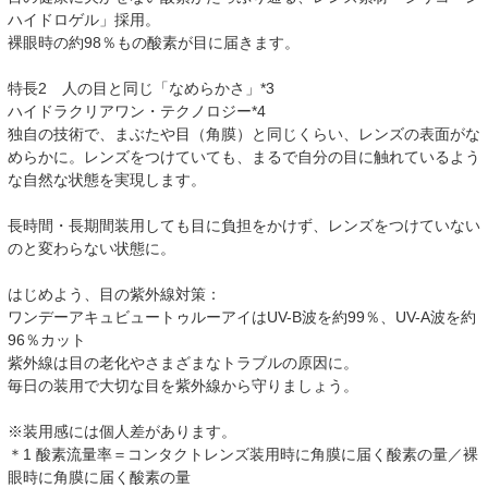
ハイドロゲル」採用。
裸眼時の約98％もの酸素が目に届きます。
特長2 人の目と同じ「なめらかさ」*3
ハイドラクリアワン・テクノロジー*4
独自の技術で、まぶたや目（角膜）と同じくらい、レンズの表面がな
めらかに。レンズをつけていても、まるで自分の目に触れているよう
な自然な状態を実現します。
長時間・長期間装用しても目に負担をかけず、レンズをつけていない
のと変わらない状態に。
はじめよう、目の紫外線対策：
ワンデーアキュビュートゥルーアイはUV-B波を約99％、UV-A波を約
96％カット
紫外線は目の老化やさまざまなトラブルの原因に。
毎日の装用で大切な目を紫外線から守りましょう。
※装用感には個人差があります。
＊1 酸素流量率＝コンタクトレンズ装用時に角膜に届く酸素の量／裸
眼時に角膜に届く酸素の量