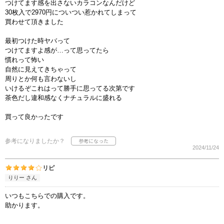
つけてます感を出さないカラコンなんだけど
30枚入で2970円についつい惹かれてしまって
買わせて頂きました
最初つけた時ヤバって
つけてますよ感が…って思ってたら
慣れって怖い
自然に見えてきちゃって
周りとか何も言わないし
いけるぞこれはって勝手に思ってる次第です
茶色だし違和感なくナチュラルに盛れる
買って良かったです
参考になりましたか？
2024/11/24
リピ
りりー さん
いつもこちらでの購入です。
助かります。