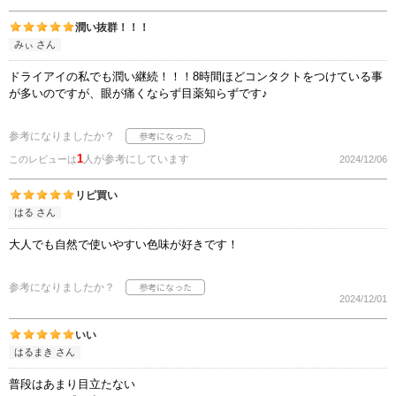
潤い抜群！！！
みぃ さん
ドライアイの私でも潤い継続！！！8時間ほどコンタクトをつけている事
が多いのですが、眼が痛くならず目薬知らずです♪
参考になりましたか？
1
人が参考にしています
このレビューは
2024/12/06
リピ買い
はる さん
大人でも自然で使いやすい色味が好きです！
参考になりましたか？
2024/12/01
いい
はるまき さん
普段はあまり目立たない