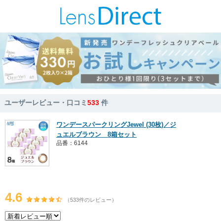
ユーザーレビュー・口コミ
533
件
ワンデースパークリングJewel (30枚)／ジ
ュエルブラウン 8箱セット
品番：6144
4.6
（533件のレビュー）