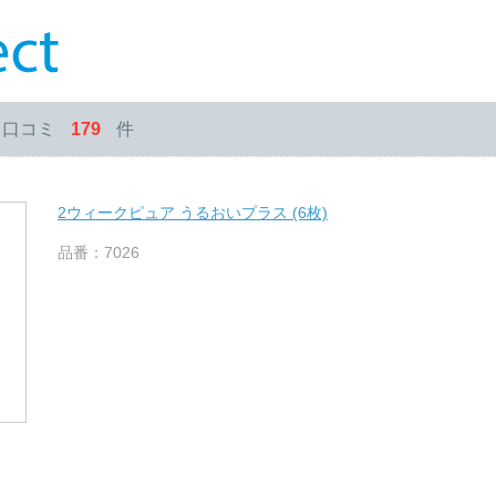
・口コミ
179
件
2ウィークピュア うるおいプラス (6枚)
品番：7026