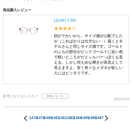
商品購入レビュー
LD-047-2 BR
顔がでかいから、サイズ感が心配でした
が（こればかりは仕方ない‥）届くとモ
デルさんと同じサイズ感です。ゴールド
のふちの部分がピンクゴールドに近い色
で暗いところがだとシルバーっぽくも見
える。しかし控えめな輝きが高見えして
見えますよ。安く色々なメガネが欲しい
人にはピッタリです。
参考になりましたか？
2022/11/23
1478
1479
1480
1481
1482
1483
1484
1485
1486
1487