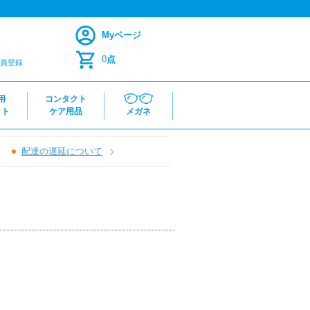
Myページ
0
点
員登録
用
コンタクト
クト
ケア用品
メガネ
配達の遅延について