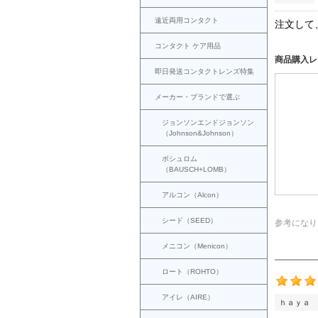
遠近両用コンタクト
注文して
コンタクト ケア用品
商品購入レ
即日発送コンタクトレンズ特集
メーカー・ブランドで選ぶ
ジョンソンエンドジョンソン
（Johnson&Johnson）
ボシュロム
（BAUSCH+LOMB）
アルコン（Alcon）
シード（SEED）
参考になり
メニコン（Menicon）
ロート（ROHTO）
アイレ（AIRE）
ｈａｙａ 