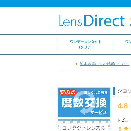
ワンデーコンタクト
ワ
（クリア）
熊本地震による影響について
ショ
4.8
レビュ
５