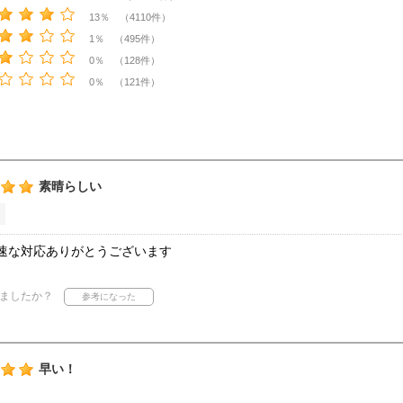
13％ （4110件）
1％ （495件）
0％ （128件）
0％ （121件）
素晴らしい
速な対応ありがとうございます
ましたか？
早い！