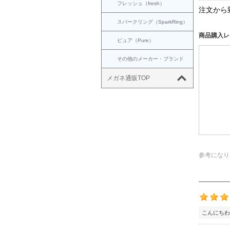
フレッシュ（fresh）
注文から
スパークリング（SparkRing）
商品購入レ
ピュア（Pure）
その他のメーカー・ブランド
メガネ通販TOP
参考になり
こんにちわ