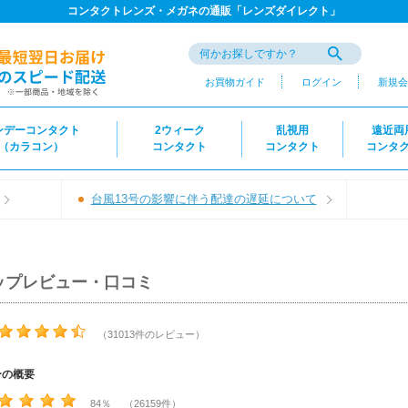
コンタクトレンズ・メガネの通販「レンズダイレクト」
お買物ガイド
ログイン
新規会
ンデーコンタクト
2ウィーク
乱視用
遠近両
（カラコン）
コンタクト
コンタクト
コンタ
台風13号の影響に伴う配達の遅延について
ップレビュー・口コミ
（31013件のレビュー）
ーの概要
84％ （26159件）