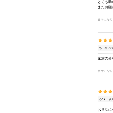
とても助
またお願
参考になり
ちっさいね
家族の分
参考になり
る*★ さ
お世話に