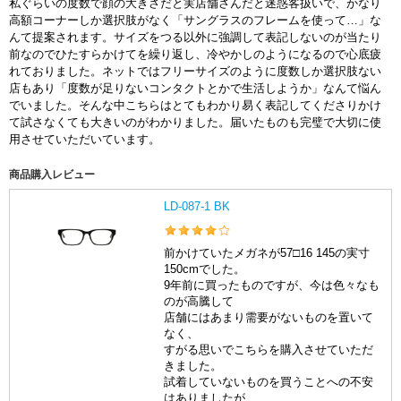
私ぐらいの度数で顔の大きさだと実店舗さんだと迷惑客扱いで、かなり
高額コーナーしか選択肢がなく「サングラスのフレームを使って…」な
んて提案されます。サイズをつる以外に強調して表記しないのが当たり
前なのでひたすらかけてを繰り返し、冷やかしのようになるので心底疲
れておりました。ネットではフリーサイズのように度数しか選択肢ない
店もあり「度数が足りないコンタクトとかで生活しようか」なんて悩ん
でいました。そんな中こちらはとてもわかり易く表記してくださりかけ
て試さなくても大きいのがわかりました。届いたものも完璧で大切に使
用させていただいています。
商品購入レビュー
LD-087-1 BK
前かけていたメガネが57□16 145の実寸
150cmでした。
9年前に買ったものですが、今は色々なも
のが高騰して
店舗にはあまり需要がないものを置いて
なく、
すがる思いでこちらを購入させていただ
きました。
試着していないものを買うことへの不安
はありましたが