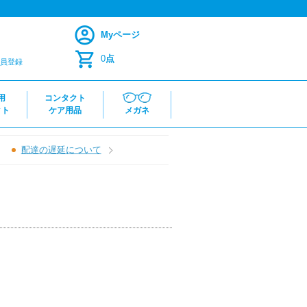
Myページ
0
点
員登録
用
コンタクト
クト
ケア用品
メガネ
配達の遅延について