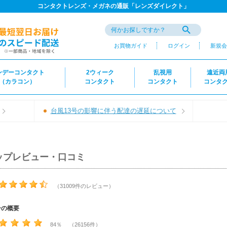
コンタクトレンズ・メガネの通販「レンズダイレクト」
お買物ガイド
ログイン
新規会
ンデーコンタクト
2ウィーク
乱視用
遠近両
（カラコン）
コンタクト
コンタクト
コンタ
台風13号の影響に伴う配達の遅延について
ップレビュー・口コミ
（31009件のレビュー）
ーの概要
84％ （26156件）