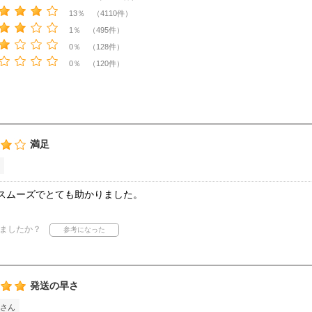
13％ （4110件）
1％ （495件）
0％ （128件）
0％ （120件）
満足
スムーズでとても助かりました。
ましたか？
発送の早さ
さん