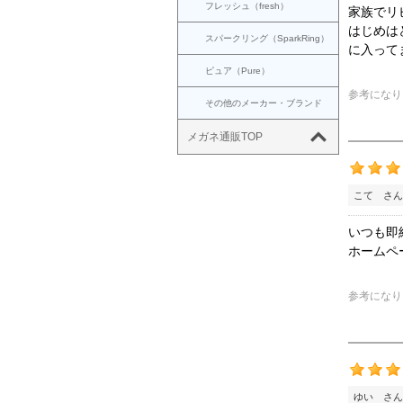
フレッシュ（fresh）
家族でリ
はじめは
スパークリング（SparkRing）
に入って
ピュア（Pure）
参考になり
その他のメーカー・ブランド
メガネ通販TOP
こて さん
いつも即
ホームペ
参考になり
ゆい さん