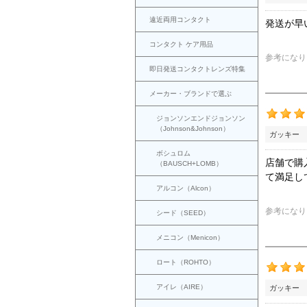
遠近両用コンタクト
発送が早
コンタクト ケア用品
参考になり
即日発送コンタクトレンズ特集
メーカー・ブランドで選ぶ
ジョンソンエンドジョンソン
（Johnson&Johnson）
ガッキー 
ボシュロム
店舗で購
（BAUSCH+LOMB）
て満足し
アルコン（Alcon）
参考になり
シード（SEED）
メニコン（Menicon）
ロート（ROHTO）
アイレ（AIRE）
ガッキー 