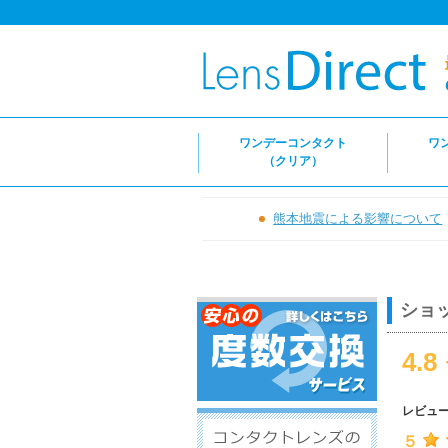
ワンデーコンタクト
ワ
（クリア）
熊本地震による影響について
ショ
4.8
レビュ
５