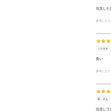
注文した
参考になり
ＪＵＮＫ 
良い
参考になり
花 さん
注文して