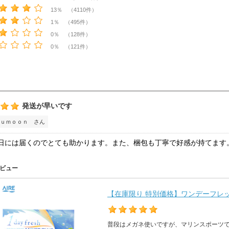
13％ （4110件）
1％ （495件）
0％ （128件）
0％ （121件）
発送が早いです
ｕｍｏｏｎ さん
日には届くのでとても助かります。また、梱包も丁寧で好感が持てます
ビュー
【在庫限り 特別価格】ワンデーフレッシ
普段はメガネ使いですが、マリンスポーツ