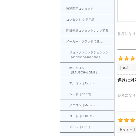
遠近両用コンタクト
コンタクト ケア用品
即日発送コンタクトレンズ特集
参考になり
メーカー・ブランドで選ぶ
ジョンソンエンドジョンソン
（Johnson&Johnson）
じゅんこ 
ボシュロム
（BAUSCH+LOMB）
迅速に対
アルコン（Alcon）
シード（SEED）
参考になり
メニコン（Menicon）
ロート（ROHTO）
アイレ（AIRE）
ｂｅｒｙｌ