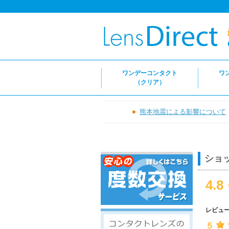
ワンデーコンタクト
ワ
（クリア）
熊本地震による影響について
ショ
4.8
レビュ
５