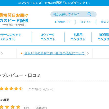
コンタクトレンズ・メガネの通販「レンズダイレクト」
お買物ガイド
ログイン
新規会
ンデーコンタクト
2ウィーク
乱視用
遠近両
（カラコン）
コンタクト
コンタクト
コンタ
台風13号の影響に伴う配達の遅延について
ップレビュー・口コミ
（31013件のレビュー）
ーの概要
84％ （26159件）