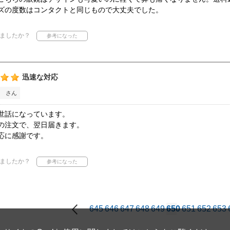
ズの度数はコンタクトと同じもので大丈夫でした。
ましたか？
迅速な対応
 さん
世話になっています。
の注文で、翌日届きます。
応に感謝です。
ましたか？
645
646
647
648
649
650
651
652
653