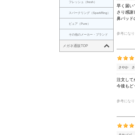
フレッシュ（fresh）
早く届い
さり感謝
スパークリング（SparkRing）
鼻パッド
ピュア（Pure）
参考になり
その他のメーカー・ブランド
メガネ通販TOP
さやか さ
注文して
今後もど
参考になり
タケパパ 