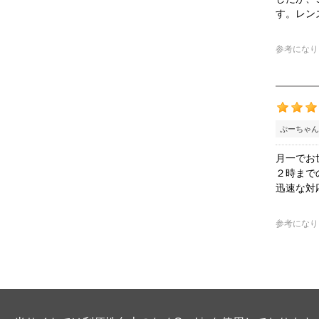
す。レン
参考になり
ぷーちゃん
月一でお
２時まで
迅速な対
参考になり