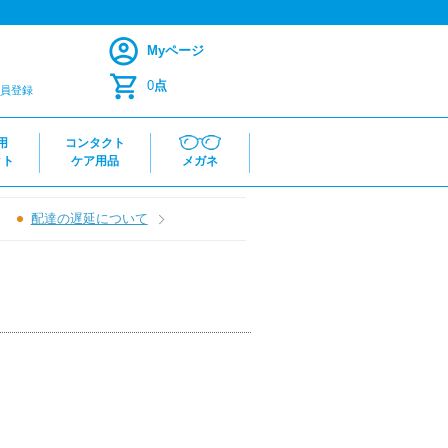
Myページ
0
点
員登録
用
コンタクト
クト
ケア用品
メガネ
配達の遅延について