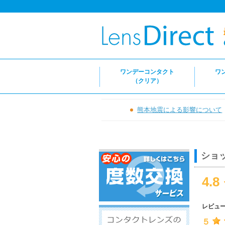
ワンデーコンタクト
ワ
（クリア）
熊本地震による影響について
ショ
4.8
レビュ
５