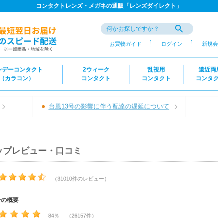
コンタクトレンズ・メガネの通販「レンズダイレクト」
お買物ガイド
ログイン
新規会
ンデーコンタクト
2ウィーク
乱視用
遠近両
（カラコン）
コンタクト
コンタクト
コンタ
台風13号の影響に伴う配達の遅延について
ップレビュー・口コミ
（31010件のレビュー）
ーの概要
84％ （26157件）