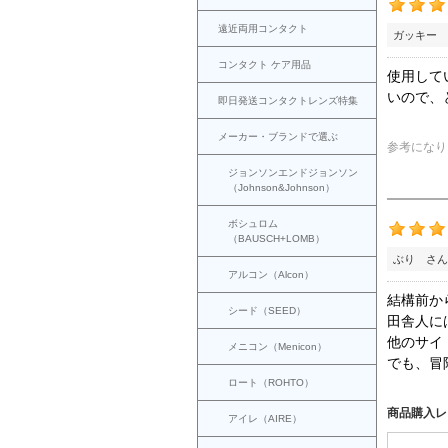
遠近両用コンタクト
ガッキー 
コンタクト ケア用品
使用して
いので、
即日発送コンタクトレンズ特集
メーカー・ブランドで選ぶ
参考になり
ジョンソンエンドジョンソン
（Johnson&Johnson）
ボシュロム
（BAUSCH+LOMB）
ぶり さん
アルコン（Alcon）
結構前か
シード（SEED）
田舎人に
他のサイ
メニコン（Menicon）
でも、冒
ロート（ROHTO）
商品購入レ
アイレ（AIRE）