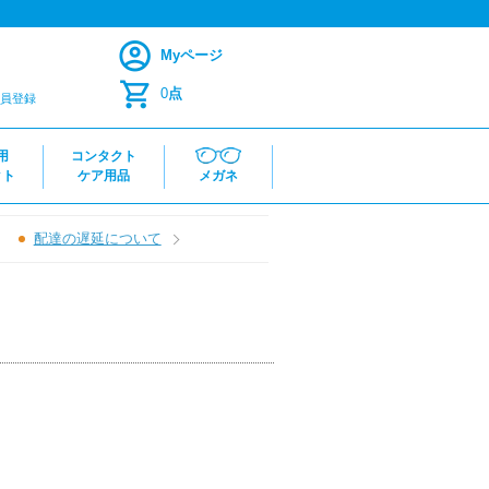
Myページ
0
点
員登録
用
コンタクト
クト
ケア用品
メガネ
配達の遅延について