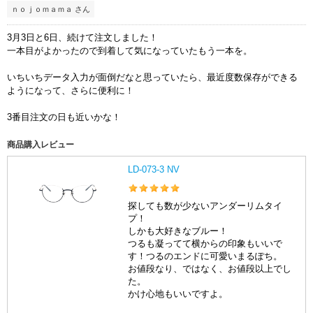
ｎｏｊｏｍａｍａ さん
3月3日と6日、続けて注文しました！
一本目がよかったので到着して気になっていたもう一本を。
いちいちデータ入力が面倒だなと思っていたら、最近度数保存ができる
ようになって、さらに便利に！
3番目注文の日も近いかな！
商品購入レビュー
LD-073-3 NV
探しても数が少ないアンダーリムタイ
プ！
しかも大好きなブルー！
つるも凝ってて横からの印象もいいで
す！つるのエンドに可愛いまるぽち。
お値段なり、ではなく、お値段以上でし
た。
かけ心地もいいですよ。