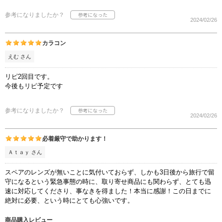
参考になりましたか？
2024/02/26
カラコン
えむ さん
リピ2回目です。
今後もリピ予定です
参考になりましたか？
2024/02/26
必着厳守で助かります！
Ａｔａｙ さん
スペアのレンズが無いことに気付いておらず、しかも3日後から旅行で留
守になるという緊急事態の時に、取り寄せ商品にも関わらず、とても迅
速に対応してくださり、事なきを得ました！本当に感謝！この日までに
絶対に必要、という時にとても心強いです。
商品購入レビュー