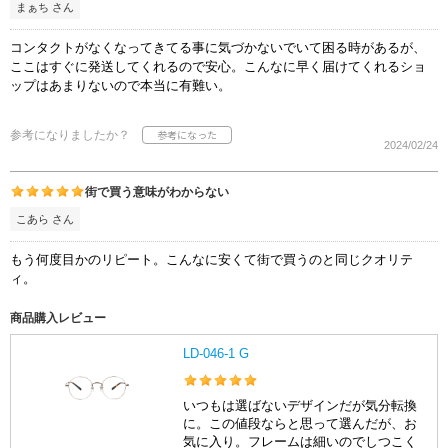
まぁち さん
コンタクトがなくなってきてる事に気づかないでいて困る時があるが、
ここはすぐに発送してくれるので安心。こんなに早く届けてくれるショ
ップはあまりないので本当に有難い。
参考になりましたか？
2024/02/24
街で買う意味がわからない
こあら さん
もう何度目かのリピート。こんなに安くて街で買うのと同じクオリテ
ィ。
商品購入レビュー
LD-046-1 G
いつもは選ばないデザインだが気分転換
に。この値段ならと思って選んだが、お
気に入り。フレームは細いのでしつこく