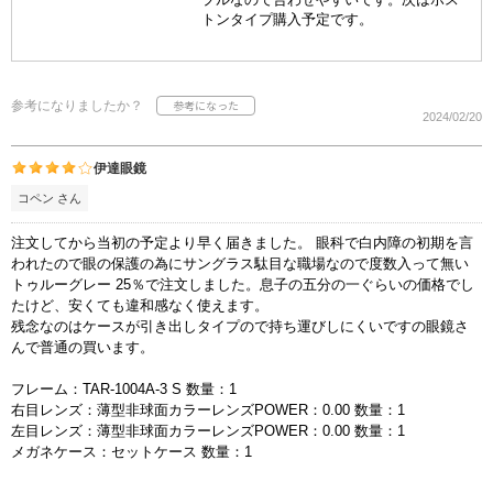
トンタイプ購入予定です。
参考になりましたか？
2024/02/20
伊達眼鏡
コペン さん
注文してから当初の予定より早く届きました。 眼科で白内障の初期を言
われたので眼の保護の為にサングラス駄目な職場なので度数入って無い
トゥルーグレー 25％で注文しました。息子の五分の一ぐらいの価格でし
たけど、安くても違和感なく使えます。
残念なのはケースが引き出しタイプので持ち運びしにくいですの眼鏡さ
んで普通の買います。
フレーム：TAR-1004A-3 S 数量：1
右目レンズ：薄型非球面カラーレンズPOWER：0.00 数量：1
左目レンズ：薄型非球面カラーレンズPOWER：0.00 数量：1
メガネケース：セットケース 数量：1