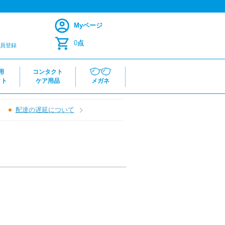
Myページ
0
点
員登録
用
コンタクト
クト
ケア用品
メガネ
配達の遅延について