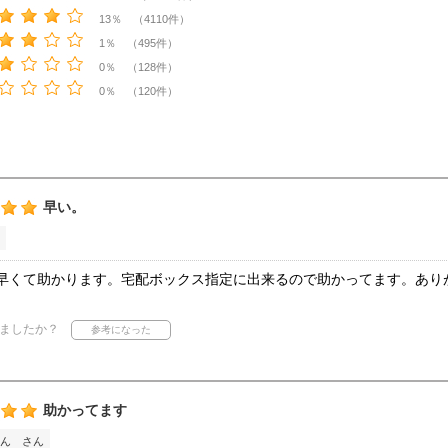
13％ （4110件）
1％ （495件）
0％ （128件）
0％ （120件）
早い。
早くて助かります。宅配ボックス指定に出来るので助かってます。あり
ましたか？
助かってます
ん さん