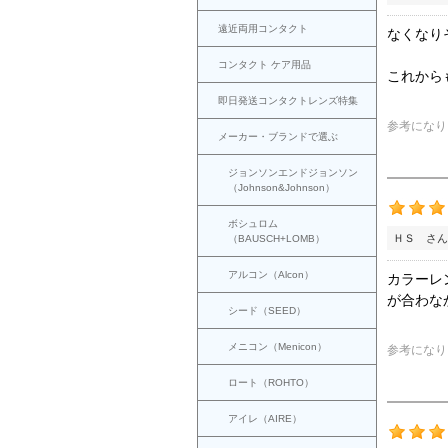
遠近両用コンタクト
なくなり
コンタクト ケア用品
これから
即日発送コンタクトレンズ特集
参考になり
メーカー・ブランドで選ぶ
ジョンソンエンドジョンソン
（Johnson&Johnson）
ボシュロム
ＨＳ さん
（BAUSCH+LOMB）
アルコン（Alcon）
カラーレ
が合わな
シード（SEED）
メニコン（Menicon）
参考になり
ロート（ROHTO）
アイレ（AIRE）