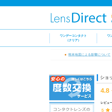
ワンデーコンタクト
ワ
（クリア）
熊本地震による影響について
ショ
4.8
レビュ
５