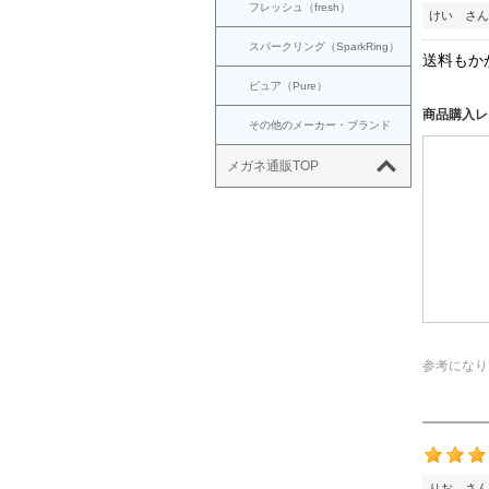
フレッシュ（fresh）
けい さん
スパークリング（SparkRing）
送料もか
ピュア（Pure）
商品購入レ
その他のメーカー・ブランド
メガネ通販TOP
参考になり
りお さん