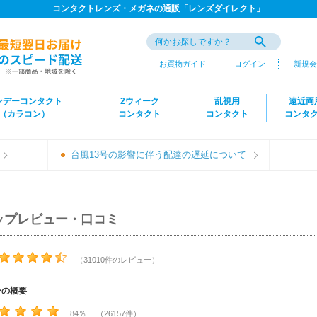
コンタクトレンズ・メガネの通販「レンズダイレクト」
お買物ガイド
ログイン
新規会
ンデーコンタクト
2ウィーク
乱視用
遠近両
（カラコン）
コンタクト
コンタクト
コンタ
台風13号の影響に伴う配達の遅延について
ップレビュー・口コミ
（31010件のレビュー）
ーの概要
84％ （26157件）