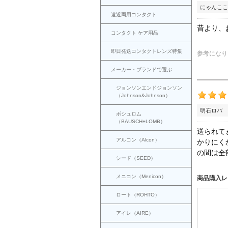
にゃんここ
遠近両用コンタクト
昔より、
コンタクト ケア用品
即日発送コンタクトレンズ特集
参考になり
メーカー・ブランドで選ぶ
ジョンソンエンドジョンソン
（Johnson&Johnson）
明石ロバ 
ボシュロム
（BAUSCH+LOMB）
送られて
アルコン（Alcon）
かりにく
の間は全
シード（SEED）
メニコン（Menicon）
商品購入レ
ロート（ROHTO）
アイレ（AIRE）