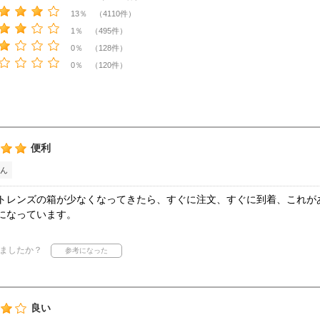
13％ （4110件）
1％ （495件）
0％ （128件）
0％ （120件）
便利
ん
トレンズの箱が少なくなってきたら、すぐに注文、すぐに到着、これが
になっています。
ましたか？
良い