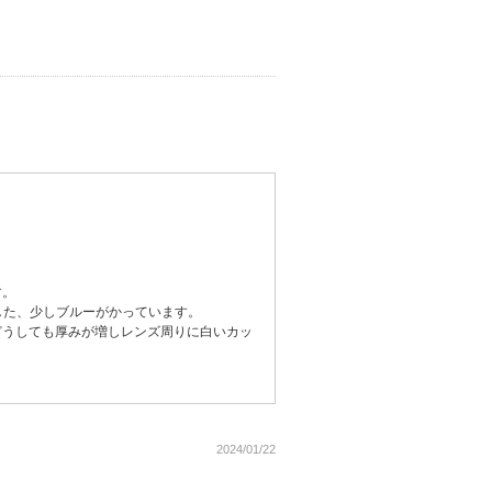
す。
した、少しブルーがかっています。
どうしても厚みが増しレンズ周りに白いカッ
2024/01/22