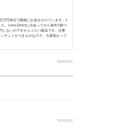
百万円単位で眼鏡にお金をかけています。1
Lens Directに出会ってから毎年2個づ
円しないのですからコスパ最高です。仕事
クシデントがつきものなので、大変助かって
2024/01/22
2024/01/22