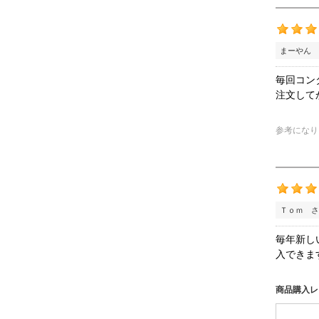
まーやん 
毎回コン
注文して
参考になり
Ｔｏｍ さ
毎年新し
入できま
商品購入レ