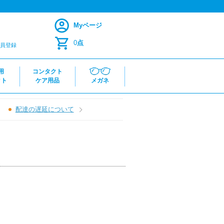
Myページ
0
点
員登録
用
コンタクト
クト
ケア用品
メガネ
配達の遅延について