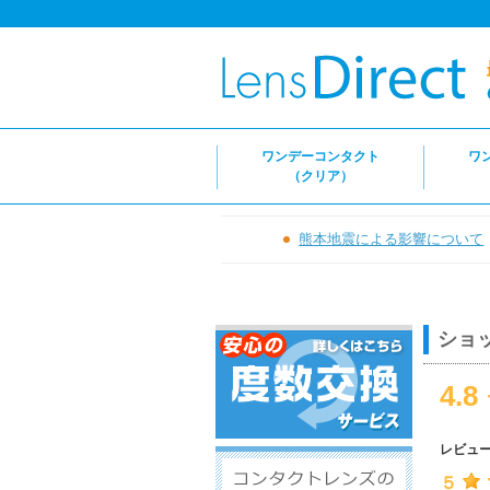
ワンデーコンタクト
ワ
（クリア）
熊本地震による影響について
ショ
4.8
レビュ
５