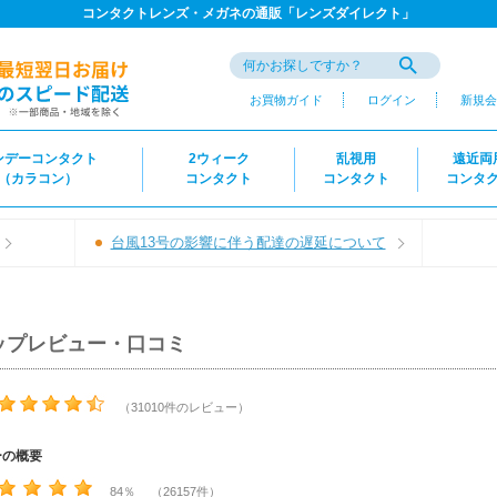
コンタクトレンズ・メガネの通販「レンズダイレクト」
お買物ガイド
ログイン
新規会
ンデーコンタクト
2ウィーク
乱視用
遠近両
（カラコン）
コンタクト
コンタクト
コンタ
台風13号の影響に伴う配達の遅延について
ップレビュー・口コミ
（31010件のレビュー）
ーの概要
84％ （26157件）