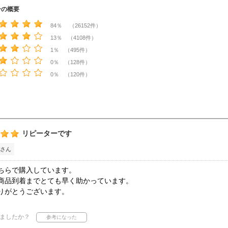
ーの概要
84％ （26152件）
13％ （4108件）
1％ （495件）
0％ （128件）
0％ （120件）
リピーターです
さん
ちらで購入しています。
商品到着までとても早く助かっています。
りがとうございます。
ましたか？