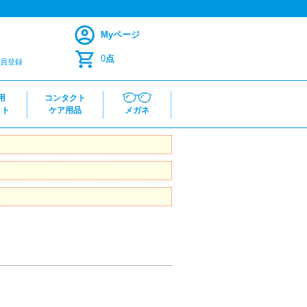
Myページ
0
点
員登録
用
コンタクト
クト
ケア用品
メガネ