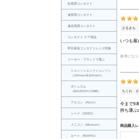
乱視用コンタクト
遠視用コンタクト
遠近両用コンタクト
さるきち 
コンタクト ケア用品
いつも最
即日発送コンタクトレンズ特集
参考になり
メーカー・ブランドで選ぶ
ジョンソンエンドジョンソン
（Johnson&Johnson）
ボシュロム
ちくわ さ
（BAUSCH+LOMB）
アルコン（Alcon）
今まで9
持ち運ぶ
シード（SEED）
メニコン（Menicon）
商品購入レ
ロート（ROHTO）