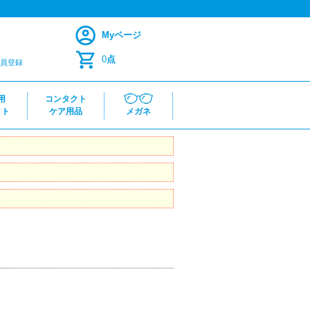
Myページ
0
点
員登録
用
コンタクト
クト
ケア用品
メガネ