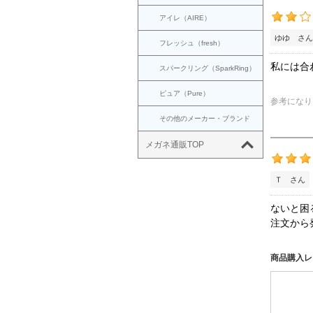
アイレ（AIRE）
ゆゆ さん
フレッシュ（fresh）
私には合
スパークリング（SparkRing）
ピュア（Pure）
参考になり
その他のメーカー・ブランド
メガネ通販TOP
Ｔ さん
ないと困
注文から
商品購入レ