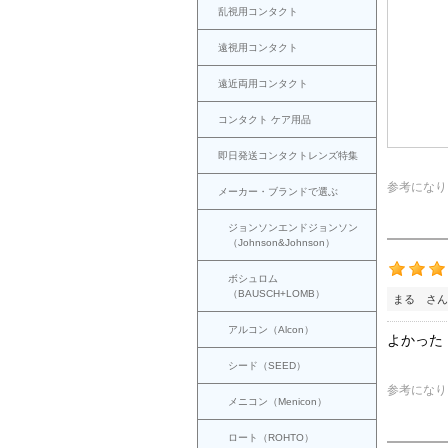
乱視用コンタクト
遠視用コンタクト
遠近両用コンタクト
コンタクト ケア用品
即日発送コンタクトレンズ特集
参考になり
メーカー・ブランドで選ぶ
ジョンソンエンドジョンソン
（Johnson&Johnson）
ボシュロム
（BAUSCH+LOMB）
まる さん
アルコン（Alcon）
よかった
シード（SEED）
参考になり
メニコン（Menicon）
ロート（ROHTO）