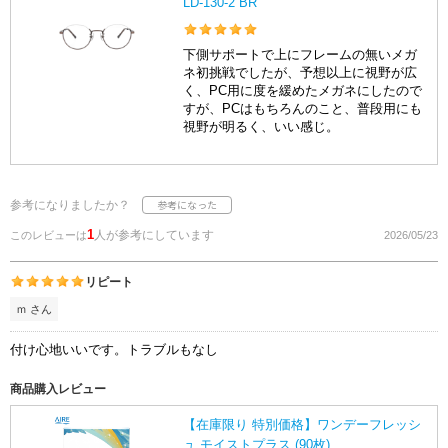
LD-130-2 BR
下側サポートで上にフレームの無いメガ
ネ初挑戦でしたが、予想以上に視野が広
く、PC用に度を緩めたメガネにしたので
すが、PCはもちろんのこと、普段用にも
視野が明るく、いい感じ。
参考になりましたか？
1
人が参考にしています
このレビューは
2026/05/23
リピート
ｍ さん
付け心地いいです。トラブルもなし
商品購入レビュー
【在庫限り 特別価格】ワンデーフレッシ
ュ モイストプラス (90枚)