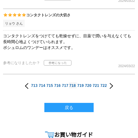
2024/03/22
コンタクトレンズの大切さ
リョウ さん
コンタクトレンズをつけてても乾燥せずに、目薬で潤いを与えなくても
長時間心地よくつけていられます。
ボシュロムのワンデーはオススメです。
参考になりましたか？
2024/03/22
713
714
715
716
717
718
719
720
721
722
戻る
お買い物ガイド